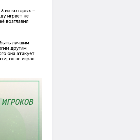
 3 из которых —
ду играет не
 её возглавил
 быть лучшим
огим другим
ого она атакует
ти, он не играл