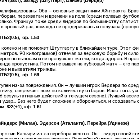
 Айнтрахт), Загаду (Штутгарт), Вайзер (Вердер)
валифицированы. Оба — основные защитники Айнтрахта. Браз
тборам, перехватам и времени на поле (среди полевых футбол
только. Француз тоже среди лидеров по большинству статист
 в прошлый раз, команда не продержалась и получаса (пропус
ТБ2(0.5), кф. 1.53
 колено и не поможет Штутгарту в ближайшем туре. Этот ф
иметров, 90 килограммов) отвечал за верховую борьбу и сило
еров по выносам и не пропускает матчи, когда здоров. В про
анда пропустила. Потом не вышел на кубковый матч — его па
оне и выхватили трижды.
ТБ2(0.5), кф. 1.69
упен из-за повреждения. Он — лучший игрок Вердера по средн
нику, опережает всех по количеству отборов. Мало того, ус
(6 результативных действий в текущем сезоне). Лучший ассис
д удар… Без него будет сложнее и обороняться, и создавать 
, Ф2(+1), кф. 1.61
ейндерс (Милан), Эдерсон (Аталанта), Перейра (Удинезе)
 против Кальяри из-за перебора жёлтых. Он — лидер своей к