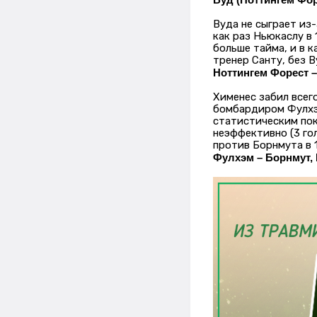
Вуда не сыграет из
как раз Ньюкаслу в
больше тайма, и в к
тренер Санту, без В
Ноттингем Форест – 
Хименес забил всег
бомбардиром Фулхэм
статистическим пок
неэффективно (3 гол
против Борнмута в 1
Фулхэм – Борнмут, И