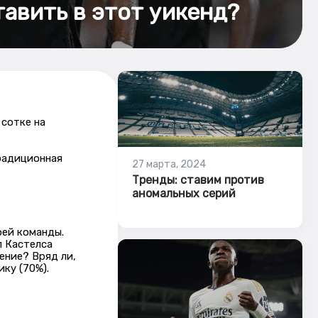
тавить в этот уикенд?
 сотке на
радиционная
27 марта, 2024
Тренды: ставим против
аномальных серий
оей команды.
л Кастелса
ение? Вряд ли,
ку (70%).