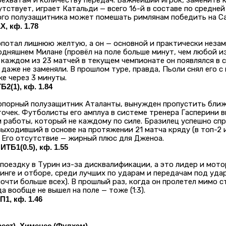
рехватам и количеству передач. Важнейший игрок, заменить 
утствует, играет Катальди — всего 16-й в составе по средней
ого полузащитника может помешать римлянам победить на С
, кф. 1.78
потал лишнюю желтую, а он — основной и практически неза
одняшнем Милане (провёл на поле больше минут, чем любой и
В каждом из 23 матчей в текущем чемпионате он появлялся в
 даже не заменяли. В прошлом туре, правда, Пьоли снял его с
же через 3 минуты.
2(1), кф. 1.84
 опорный полузащитник Аталанты, вынужден пропустить бли
точек. Футболисты его амплуа в системе тренера Гасперини 
 работы, который не каждому по силе. Бразилец успешно спр
ыходивший в основе на протяжении 21 матча кряду (в топ-2 
). Его отсутствие — жирный плюс для Дженоа.
ИТБ1(0.5), кф. 1.55
поездку в Турин из-за дисквалификации, а это лидер и мото
инге и отборе, среди лучших по ударам и передачам под уда
очти больше всех). В прошлый раз, когда он пролетел мимо с
да вообще не вышел на поле — тоже (1:3).
П1, кф. 1.46
ест), Хименес (Фулхэм)