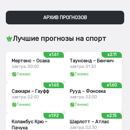
АРХИВ ПРОГНОЗОВ
Лучшие прогнозы на спорт
x1.61
x2.11
Мертенс – Осака
Таунсенд – Бенчич
завтра, 00:00
завтра, 01:30
Теннис
Теннис
x1.65
x1.60
Саккари – Гауфф
Рууд – Фонсека
завтра, 02:00
завтра, 02:00
Теннис
Теннис
x1.92
x2.15
Коламбус Крю –
Шарлотт – Атлас
Пачука
завтра, 02:30