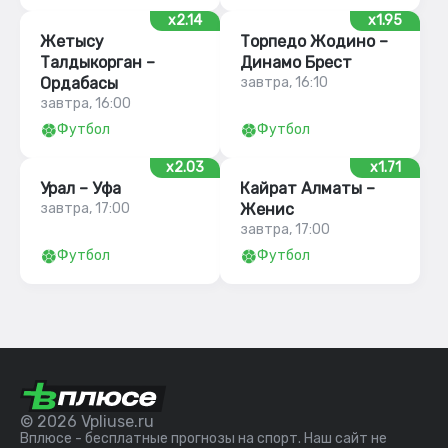
x2.14
x1.95
Жетысу
Торпедо Жодино –
Талдыкорган –
Динамо Брест
Ордабасы
завтра, 16:10
завтра, 16:00
Футбол
Футбол
x2.03
x1.71
Урал – Уфа
Кайрат Алматы –
завтра, 17:00
Женис
завтра, 17:00
Футбол
Футбол
© 2026 Vpliuse.ru
Вплюсе - бесплатные прогнозы на спорт. Наш сайт не