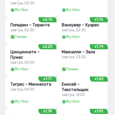
завтра, 02:30
Футбол
Футбол
x2.75
x1.76
Попырин – Тиранте
Ванкувер – Хуарес
завтра, 02:30
завтра, 02:30
Теннис
Футбол
x2.20
x1.74
Цинциннати –
Макналли – Эала
Пумас
завтра, 03:30
завтра, 03:00
Футбол
Теннис
x1.77
x1.60
Тигрес – Миннесота
Енисей –
завтра, 04:00
Текстильщик
завтра, 12:00
Футбол
Футбол
x1.78
x1.95