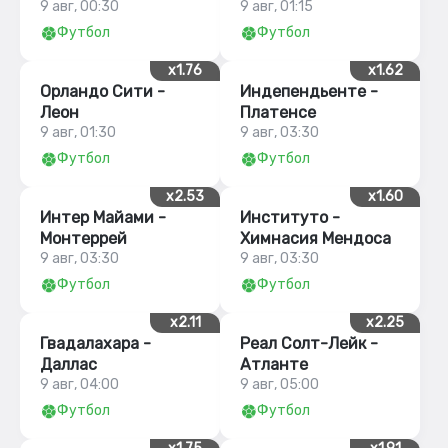
9 авг, 00:30
9 авг, 01:15
Футбол
Футбол
x1.76
x1.62
Орландо Сити -
Индепендьенте -
Леон
Платенсе
9 авг, 01:30
9 авг, 03:30
Футбол
Футбол
x2.53
x1.60
Интер Майами -
Институто -
Монтеррей
Химнасия Мендоса
9 авг, 03:30
9 авг, 03:30
Футбол
Футбол
x2.11
x2.25
Гвадалахара -
Реал Солт-Лейк -
Даллас
Атланте
9 авг, 04:00
9 авг, 05:00
Футбол
Футбол