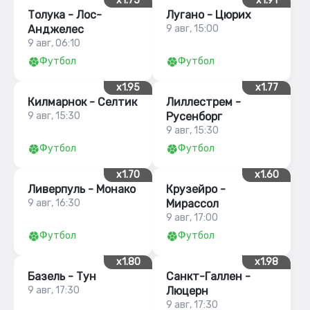
x1.75
x1.91
Толука - Лос-
Лугано - Цюрих
Анджелес
9 авг, 15:00
9 авг, 06:10
Футбол
Футбол
x1.95
x1.77
Килмарнок - Селтик
Лиллестрем -
9 авг, 15:30
Русенборг
9 авг, 15:30
Футбол
Футбол
x1.70
x1.60
Ливерпуль - Монако
Крузейро -
9 авг, 16:30
Мирассол
9 авг, 17:00
Футбол
Футбол
x1.80
x1.98
Базель - Тун
Санкт-Галлен -
9 авг, 17:30
Люцерн
9 авг, 17:30