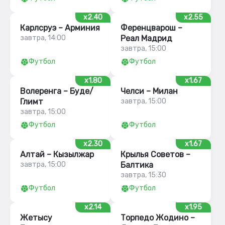
x2.40
x2.55
Карлсруэ – Арминия
Ференцварош –
завтра, 14:00
Реал Мадрид
завтра, 15:00
Футбол
Футбол
x1.80
x1.67
Волеренга – Буде/
Челси – Милан
Глимт
завтра, 15:00
завтра, 15:00
Футбол
Футбол
x2.30
x1.67
Алтай – Кызылжар
Крылья Советов –
завтра, 15:00
Балтика
завтра, 15:30
Футбол
Футбол
x2.14
x1.95
Жетысу
Торпедо Жодино –