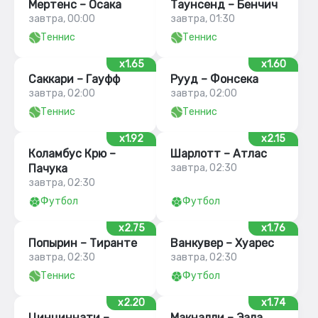
Мертенс – Осака
Таунсенд – Бенчич
завтра, 00:00
завтра, 01:30
Теннис
Теннис
x1.65
x1.60
Саккари – Гауфф
Рууд – Фонсека
завтра, 02:00
завтра, 02:00
Теннис
Теннис
x1.92
x2.15
Коламбус Крю –
Шарлотт – Атлас
Пачука
завтра, 02:30
завтра, 02:30
Футбол
Футбол
x2.75
x1.76
Попырин – Тиранте
Ванкувер – Хуарес
завтра, 02:30
завтра, 02:30
Теннис
Футбол
x2.20
x1.74
Цинциннати –
Макналли – Эала