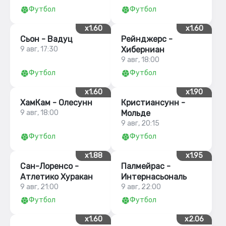
Футбол
Футбол
x1.60
x1.60
Сьон - Вадуц
Рейнджерс -
9 авг, 17:30
Хиберниан
9 авг, 18:00
Футбол
Футбол
x1.60
x1.90
ХамКам - Олесунн
Кристиансунн -
9 авг, 18:00
Мольде
9 авг, 20:15
Футбол
Футбол
x1.88
x1.95
Сан-Лоренсо -
Палмейрас -
Атлетико Хуракан
Интернасьональ
9 авг, 21:00
9 авг, 22:00
Футбол
Футбол
x1.60
x2.06