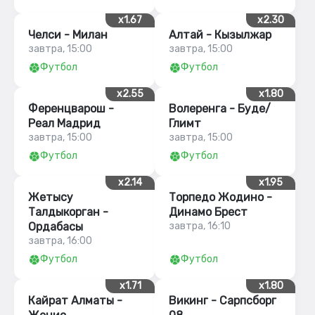
x1.67
x2.30
Челси - Милан
Алтай - Кызылжар
завтра, 15:00
завтра, 15:00
Футбол
Футбол
x2.55
x1.80
Ференцварош -
Волеренга - Буде/
Реал Мадрид
Глимт
завтра, 15:00
завтра, 15:00
Футбол
Футбол
x2.14
x1.95
Жетысу
Торпедо Жодино -
Талдыкорган -
Динамо Брест
Ордабасы
завтра, 16:10
завтра, 16:00
Футбол
Футбол
x1.71
x1.80
Кайрат Алматы -
Викинг - Сарпсборг