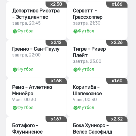
x2.50
x1.66
Депортиво Риестра
Серветт -
- Эстудиантес
Грассхоппер
завтра, 20:45
завтра, 21:30
Футбол
Футбол
x2.12
x2.26
Гремио - Сан-Паулу
Тигре - Ривер
завтра, 22:00
Плейт
завтра, 23:00
Футбол
Футбол
x1.68
x1.60
Ремо - Атлетико
Коритиба -
Минейро
Шапекоэнсе
9 авг, 00:30
9 авг, 00:30
Футбол
Футбол
x1.67
x2.32
Ботафого -
Бока Хуниорс -
Флуминенсе
Велес Сарсфилд