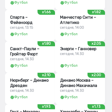
Футбол
Футбол
x1.66
x1.82
Спарта –
Манчестер Сити –
Фейеноорд
Атлетико
сегодня, 13:15
сегодня, 14:00
Футбол
Футбол
x1.80
x2.05
Санкт-Паули –
Энерги – Ганновер
Гройтер Фюрт
сегодня, 14:30
сегодня, 14:30
Футбол
Футбол
x2.10
x2.00
Нюрнберг – Динамо
Динамо Москва –
Дрезден
Динамо Махачкала
сегодня, 14:30
сегодня, 14:30
Футбол
Футбол
x1.93
x1.73
Гент – Мехелен
Хаммарбю – Хеккен