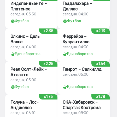
Индепендьенте –
Гвадалахара –
Платенсе
Даллас
сегодня, 03:30
сегодня, 04:00
Футбол
Футбол
x2.35
x2.13
Элкинс – Дель
Феррейра –
Валье
Куарантилло
сегодня, 04:00
сегодня, 04:30
Единоборства
Единоборства
x2.25
x1.64
Реал Солт-Лейк –
Гамрот – Салкиллд
Атланте
сегодня, 05:00
сегодня, 05:00
Футбол
Единоборства
x1.75
x1.78
Толука – Лос-
СКА-Хабаровск –
Анджелес
Спартак Кострома
сегодня, 06:10
сегодня, 08:00