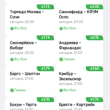
x1.72
x2.00
Торпедо Москва –
Саннефьорд – КФУМ
Сочи
Осло
сегодня, 20:00
сегодня, 20:00
Футбол
Футбол
x1.74
x2.15
Сеннерйюск –
Андреева –
Виборг
Фернандес
сегодня, 20:00
сегодня, 21:00
Футбол
Теннис
x1.79
x1.60
Бергс – Шелтон
Камбур –
сегодня, 21:00
Эксельсиор
сегодня, 21:00
Теннис
Футбол
x2.10
x1.70
Бохум – Герта
Брюгге – Кортрейк
сегодня, 21:30
сегодня, 21:45