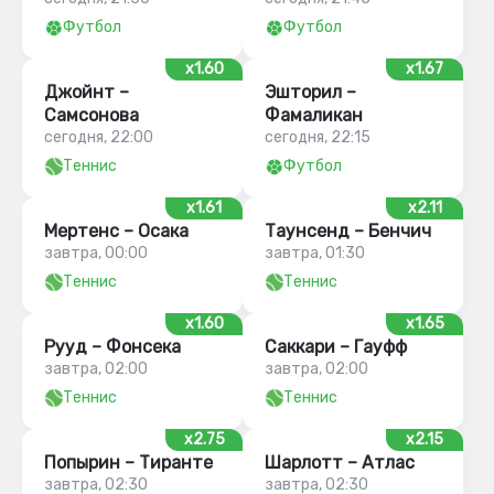
Футбол
Футбол
x1.60
x1.67
Джойнт –
Эшторил –
Самсонова
Фамаликан
сегодня, 22:00
сегодня, 22:15
Теннис
Футбол
x1.61
x2.11
Мертенс – Осака
Таунсенд – Бенчич
завтра, 00:00
завтра, 01:30
Теннис
Теннис
x1.60
x1.65
Рууд – Фонсека
Саккари – Гауфф
завтра, 02:00
завтра, 02:00
Теннис
Теннис
x2.75
x2.15
Попырин – Тиранте
Шарлотт – Атлас
завтра, 02:30
завтра, 02:30