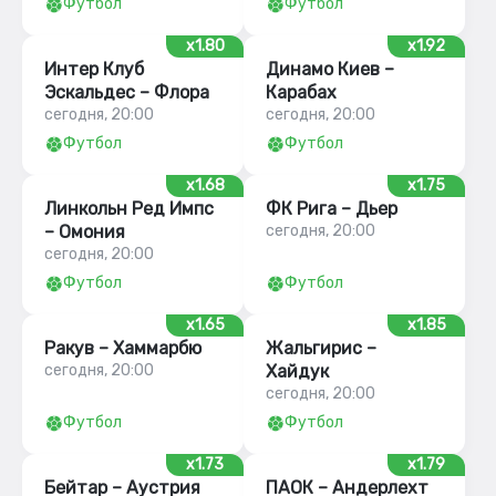
Футбол
Футбол
x1.80
x1.92
Интер Клуб
Динамо Киев –
Эскальдес – Флора
Карабах
сегодня, 20:00
сегодня, 20:00
Футбол
Футбол
x1.68
x1.75
Линкольн Ред Импс
ФК Рига – Дьер
– Омония
сегодня, 20:00
сегодня, 20:00
Футбол
Футбол
x1.65
x1.85
Ракув – Хаммарбю
Жальгирис –
сегодня, 20:00
Хайдук
сегодня, 20:00
Футбол
Футбол
x1.73
x1.79
Бейтар – Аустрия
ПАОК – Андерлехт