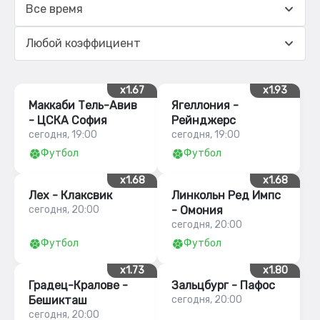
Все время
Любой коэффициент
x1.67
x1.93
Маккаби Тель-Авив
Ягеллония -
- ЦСКА София
Рейнджерс
сегодня, 19:00
сегодня, 19:00
Футбол
Футбол
x1.68
x1.68
Лех - Клаксвик
Линкольн Ред Импс
сегодня, 20:00
- Омония
сегодня, 20:00
Футбол
Футбол
x1.73
x1.80
Градец-Кралове -
Зальцбург - Пафос
Бешикташ
сегодня, 20:00
сегодня, 20:00