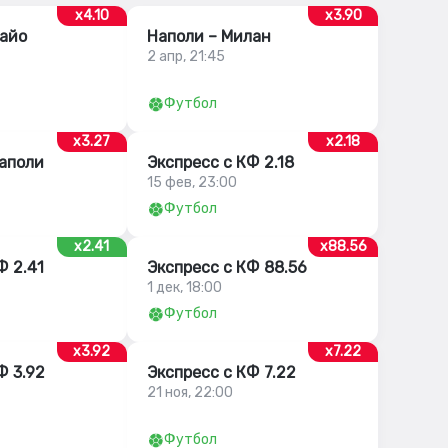
x4.10
x3.90
Райо
Наполи – Милан
2 апр, 21:45
Футбол
x3.27
x2.18
аполи
Экспресс с КФ 2.18
15 фев, 23:00
Футбол
x2.41
x88.56
Ф 2.41
Экспресс с КФ 88.56
1 дек, 18:00
Футбол
x3.92
x7.22
Ф 3.92
Экспресс с КФ 7.22
21 ноя, 22:00
Футбол