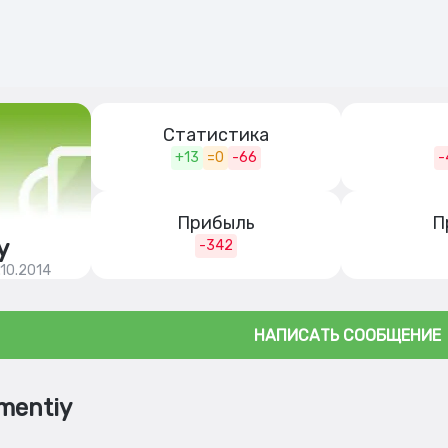
Статистика
+13
=0
-66
-
Прибыль
П
y
-342
10.2014
НАПИСАТЬ СООБЩЕНИЕ
mentiy