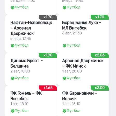
сегодня, 14:00
вчера, 19:45
Футбол
Футбол
x1.70
x1.70
Нафтан-Новополоцк
Борац Банья Лука –
– Арсенал
МЛ Витебск
Дзержинск
6 авг, 21:30
вчера, 17:45
Футбол
Футбол
x1.90
x2.06
Динамо Брест –
Арсенал Дзержинск
Белшина
– ФК Минск
2 авг, 18:00
1 авг, 20:00
Футбол
Футбол
x1.65
x2.00
ФК Гомель – ФК
ФК Барановичи –
Витебск
Ислочь
1 авг, 18:10
1 авг, 16:10
Футбол
Футбол