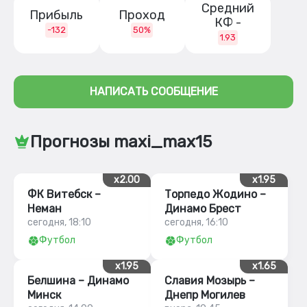
Средний
Прибыль
Проход
КФ -
-132
50%
1.93
НАПИСАТЬ СООБЩЕНИЕ
Прогнозы maxi_max15
x2.00
x1.95
ФК Витебск –
Торпедо Жодино –
Неман
Динамо Брест
сегодня, 18:10
сегодня, 16:10
Футбол
Футбол
x1.95
x1.65
Белшина – Динамо
Славия Мозырь –
Минск
Днепр Могилев