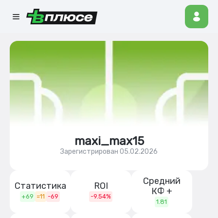
maxi_max15
Зарегистрирован 05.02.2026
Средний
Статистика
ROI
КФ +
+69
=11
-69
-9.54%
1.81