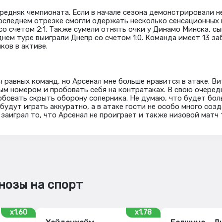
редняк чемпионата. Если в начале сезона демонстрировали н
последнем отрезке смогли одержать несколько сенсационных 
о счетом 2:1. Также сумели отнять очки у Динамо Минска, сы
еднем туре выиграли Днепр со счетом 1:0. Команда имеет 13 за
ков в активе.
 равных команд, но Арсенал мне больше нравится в атаке. Ви
ым номером и пробовать себя на контратаках. В свою очеред
обовать скрыть оборону соперника. Не думаю, что будет бо
 будут играть аккуратно, а в атаке гости не особо много соз
заиграл то, что Арсенал не проиграет и также низовой матч 
нозы на спорт
x1.60
x1.78