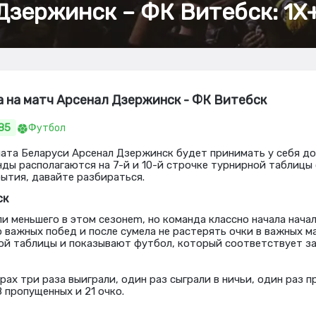
Дзержинск – ФК Витебск: 1Х
а на матч Арсенал Дзержинск - ФК Витебск
.85
Футбол
ната Беларуси Арсенал Дзержинск будет принимать у себя д
нды располагаются на 7-й и 10-й строчке турнирной таблицы
ытия, давайте разбираться.
ск
и меньшего в этом сезонеm, но команда классно начала нача
 важных побед и после сумела не растерять очки в важных м
ой таблицы и показывают футбол, который соответствует з
рах три раза выиграли, один раз сыграли в ничьи, один раз 
8 пропущенных и 21 очко.