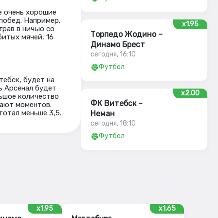
е очень хорошие
побед. Например,
x1.95
грав в ничью со
Торпедо Жодино –
битых мячей, 16
Динамо Брест
сегодня, 16:10
Футбол
тебск, будет на
ь Арсенал будет
x2.00
льшое количество
ФК Витебск –
дают моментов.
тотал меньше 3,5.
Неман
сегодня, 18:10
Футбол
x1.95
x1.65