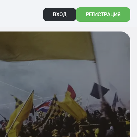
ВХОД
РЕГИСТРАЦИЯ