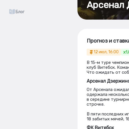
Арсенал 
Блог
Прогноз и ставк
x1
12 июл, 16:00
В 15-м туре чемпио
клуб Витебск. Кома
Что ожидать от соб
Арсенал Дзержин
От Арсенала ожидал
одержала несколько
в середине турнирн
строчке.
В пяти последних иг
18 забитых мячей, 1
ФК Витебск