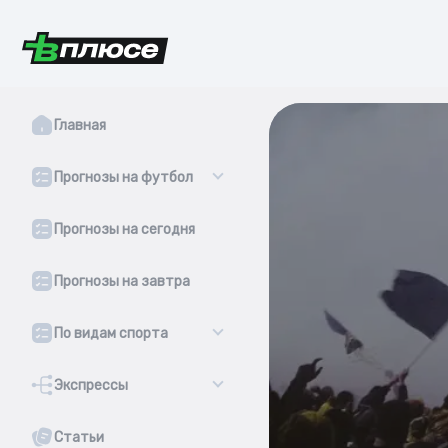
Главная
Прогнозы на футбол
Прогнозы на сегодня
Прогнозы на завтра
По видам спорта
Экспрессы
Статьи