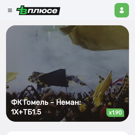
ФК Гомель – Неман:
1Х+ТБ1.5
x1.90