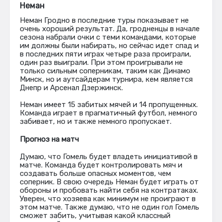
Неман
Неман Гродно в последние туры показывает не
очень хороший результат. Да, гродненцы в начале
сезона набрали очки с теми командами, которые
им должны были набирать, но сейчас идет спад и
в последних пяти играх четыре раза проиграли,
один раз выиграли. При этом проигрывали не
только сильным соперникам, таким как Динамо
Минск, но и аутсайдерам турнира, кем является
Днепр и Арсенал Дзержинск.
Неман имеет 15 забитых мячей и 14 пропущенных.
Команда играет в прагматичный футбол, немного
забивает, но и также немного пропускает.
Прогноз на матч
Думаю, что Гомель будет владеть инициативой в
матче. Команда будет контролировать мяч и
создавать больше опасных моментов, чем
соперник. В свою очередь Неман будет играть от
обороны и пробовать найти себя на контратаках.
Уверен, что хозяева как минимум не проиграют в
этом матче. Также думаю, что не один гол Гомель
сможет забить, учитывая какой классный