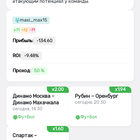
атакующий потенциал у команды.
maxi_max15
+71
=12
-71
Прибыль:
-134.60
ROI:
-9.48%
Проход:
50 %
x2.00
x1.94
Динамо Москва –
Рубин – Оренбург
Динамо Махачкала
сегодня, 20:30
сегодня, 14:30
Футбол
Футбол
x1.60
Спартак –