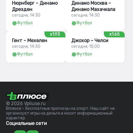
Нюрнберг – Динамо
Динамо Москва –
Дрезден
Динамо Махачкала
сегодня, 14:30
сегодня, 14:30
Футбол
Футбол
x1.93
x1.65
Гент – Мехелен
Джохор – Челси
сегодня, 14:30
сегодня, 15:00
Футбол
Футбол
© 2026 Vpliuse.ru
Вплюсе - бесплатные прогнозы на спорт. Наш сайт не
организует игры на деньги и носит информационный
характер.
Социальные сети