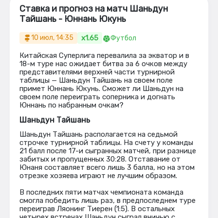
Ставка и прогноз на матч Шаньдун
Тайшань - Юннань Юкунь
x1.65
10 июл, 14:35
Футбол
Китайская Суперлига перевалила за экватор и в
18-м туре нас ожидает битва за 6 очков между
представителями верхней части турнирной
таблицы — Шаньдун Тайшань на своем поле
примет Юннань Юкунь. Сможет ли Шаньдун на
своем поле переиграть соперника и догнать
Юннань по набранным очкам?
Шаньдун Тайшань
Шаньдун Тайшань располагается на седьмой
строчке турнирной таблицы. На счету у команды
21 балл после 17-и сыгранных матчей, при разнице
забитых и пропущенных 30:28. Отставание от
Юнаня составляет всего лишь 3 балла, но на этом
отрезке хозяева играют не лучшим образом.
В последних пяти матчах чемпионата команда
смогла победить лишь раз, в предпоследнем туре
переиграв Ляонинг Тиерен (1:5). В остальных
четырех встречах Шаньдун сыграл вничью с