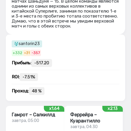
матчах Шаньдуня — 15. В целом команды являются
одними из самых верховых коллективов в
китайской Суперлиге, занимая по показателю 1-е
и 3-е места по пробитию тотала соответственно.
Думаю, что в этой встрече мы увидим верховой
матч и голы с обеих сторон.
santorin23
+332
=31
-357
Прибыль:
-517.20
ROI:
-7.51%
Проход:
48 %
x1.64
x2.13
Гамрот – Салкиллд
Феррейра –
завтра, 05:00
Куарантилло
завтра, 04:30