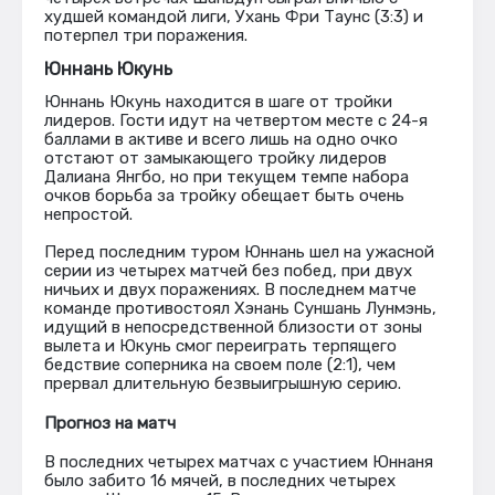
худшей командой лиги, Ухань Фри Таунс (3:3) и
потерпел три поражения.
Юннань Юкунь
Юннань Юкунь находится в шаге от тройки
лидеров. Гости идут на четвертом месте с 24-я
баллами в активе и всего лишь на одно очко
отстают от замыкающего тройку лидеров
Далиана Янгбо, но при текущем темпе набора
очков борьба за тройку обещает быть очень
непростой.
Перед последним туром Юннань шел на ужасной
серии из четырех матчей без побед, при двух
ничьих и двух поражениях. В последнем матче
команде противостоял Хэнань Суншань Лунмэнь,
идущий в непосредственной близости от зоны
вылета и Юкунь смог переиграть терпящего
бедствие соперника на своем поле (2:1), чем
прервал длительную безвыигрышную серию.
Прогноз на матч
В последних четырех матчах с участием Юннаня
было забито 16 мячей, в последних четырех