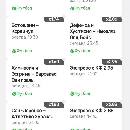
завтра, 21:30
Футбол
Футбол
x1.74
x2.06
Ботошани –
Дефенса и
Корвинул
Хустисия – Ньюэллз
завтра, 18:30
Олд Бойс
сегодня, 23:45
Футбол
Футбол
x1.60
x2.95
Химнасия и
Экспресс с КФ 2.95
Эсгрима – Барракас
сегодня, 21:00
Сентраль
сегодня, 23:45
Футбол
Футбол
x1.88
x2.88
Сан-Лоренсо –
Экспресс с КФ 2.88
Атлетико Хуракан
сегодня, 19:30
сегодня, 21:00