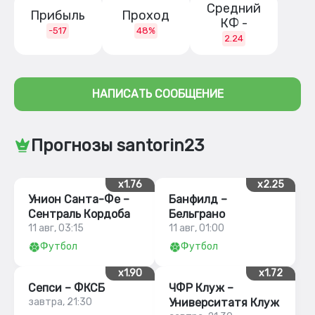
Средний
Прибыль
Проход
КФ -
-517
48%
2.24
НАПИСАТЬ СООБЩЕНИЕ
Прогнозы santorin23
x1.76
x2.25
Унион Санта-Фе –
Банфилд –
Сентраль Кордоба
Бельграно
11 авг, 03:15
11 авг, 01:00
Футбол
Футбол
x1.90
x1.72
Сепси – ФКСБ
ЧФР Клуж –
завтра, 21:30
Университатя Клуж