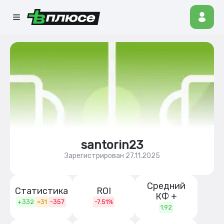
santorin23
Зарегистрирован 27.11.2025
Средний
Статистика
ROI
КФ +
+332
=31
-357
-7.51%
1.92