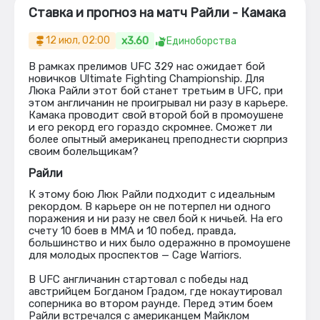
Ставка и прогноз на матч Райли - Камака
x3.60
12 июл, 02:00
Единоборства
В рамках прелимов UFC 329 нас ожидает бой
новичков Ultimate Fighting Championship. Для
Люка Райли этот бой станет третьим в UFC, при
этом англичанин не проигрывал ни разу в карьере.
Камака проводит свой второй бой в промоушене
и его рекорд его гораздо скромнее. Сможет ли
более опытный американец преподнести сюрприз
своим болельщикам?
Райли
К этому бою Люк Райли подходит с идеальным
рекордом. В карьере он не потерпел ни одного
поражения и ни разу не свел бой к ничьей. На его
счету 10 боев в ММА и 10 побед, правда,
большинство и них было одеражнно в промоушене
для молодых проспектов — Cage Warriors.
В UFC англичанин стартовал с победы над
австрийцем Богданом Градом, где нокаутировал
соперника во втором раунде. Перед этим боем
Райли встречался с американцем Майклом