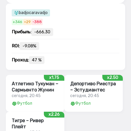
badjocaravadjo
+346
=29
-388
Прибыль:
-666.30
ROI:
-9.08%
Проход:
47 %
x1.75
x2.50
Атлетико Тукуман –
Депортиво Риестра
Сармьенто Жунин
– Эстудиантес
сегодня, 20:45
сегодня, 20:45
Футбол
Футбол
x2.26
Тигре – Ривер
Плейт