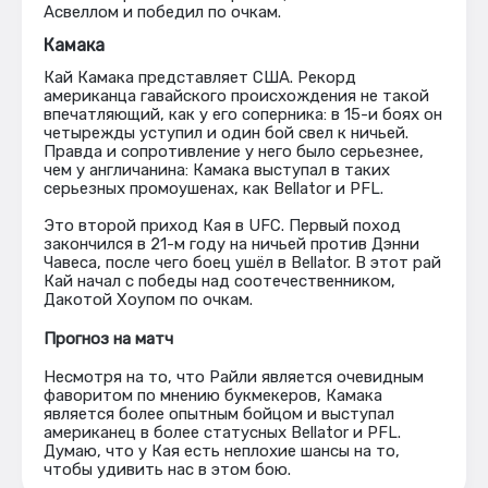
Асвеллом и победил по очкам.
Камака
Кай Камака представляет США. Рекорд
американца гавайского происхождения не такой
впечатляющий, как у его соперника: в 15-и боях он
четырежды уступил и один бой свел к ничьей.
Правда и сопротивление у него было серьезнее,
чем у англичанина: Камака выступал в таких
серьезных промоушенах, как Bellator и PFL.
Это второй приход Кая в UFC. Первый поход
закончился в 21-м году на ничьей против Дэнни
Чавеса, после чего боец ушёл в Bellator. В этот рай
Кай начал с победы над соотечественником,
Дакотой Хоупом по очкам.
Прогноз на матч
Несмотря на то, что Райли является очевидным
фаворитом по мнению букмекеров, Камака
является более опытным бойцом и выступал
американец в более статусных Bellator и PFL.
Думаю, что у Кая есть неплохие шансы на то,
чтобы удивить нас в этом бою.