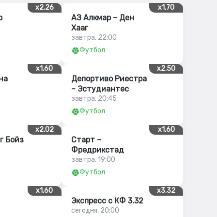
x2.26
x1.70
р
АЗ Алкмар – Ден
Хааг
завтра, 22:00
Футбол
x1.60
x2.50
на
Депортиво Риестра
– Эстудиантес
завтра, 20:45
Футбол
x2.02
x1.60
г Бойз
Старт –
Фредрикстад
завтра, 19:00
Футбол
x1.60
x3.32
Экспресс с КФ 3.32
сегодня, 20:00