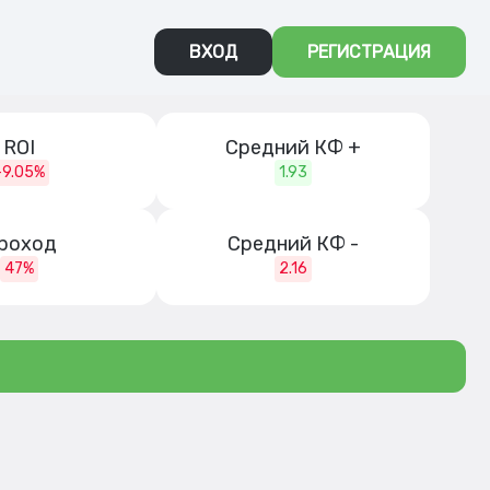
ВХОД
РЕГИСТРАЦИЯ
ROI
Средний КФ +
-9.05%
1.93
роход
Средний КФ -
47%
2.16