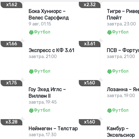
x1.62
x2.32
Бока Хуниорс –
Тигре – Риве
Велес Сарсфилд
Плейт
9 авг, 01:15
завтра, 23:00
Футбол
Футбол
x1.66
x3.61
Экспресс с КФ 3.61
ПСВ – Форту
завтра, 21:00
завтра, 21:00
Футбол
Футбол
x1.75
x1.60
Гоу Эхед Иглс –
Лозанна – Ян
Виллем II
завтра, 19:00
завтра, 19:45
Футбол
Футбол
x3.28
x1.60
Неймеген – Телстар
Камбур –
завтра, 17:30
Эксельсиор