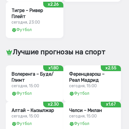
x2.26
Тигре – Ривер
Плейт
сегодня, 23:00
Футбол
Лучшие прогнозы на спорт
x1.80
x2.55
Волеренга – Буде/
Ференцварош –
Глимт
Реал Мадрид
сегодня, 15:00
сегодня, 15:00
Футбол
Футбол
x2.30
x1.67
Алтай – Кызылжар
Челси – Милан
сегодня, 15:00
сегодня, 15:00
Футбол
Футбол