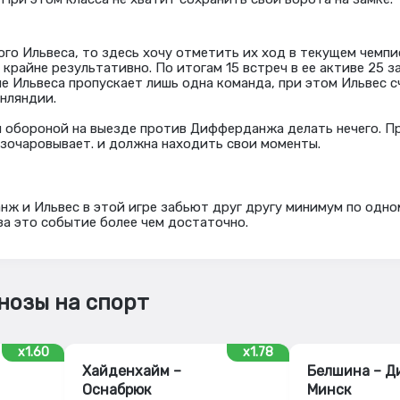
ого Ильвеса, то здесь хочу отметить их ход в текущем чемп
крайне результативно. По итогам 15 встреч в ее активе 25 з
е Ильвеса пропускает лишь одна команда, при этом Ильвес с
нляндии.
й обороной на выезде против Дифферданжа делать нечего. Пр
азочаровывает. и должна находить свои моменты.
ж и Ильвес в этой игре забьют друг другу минимум по одном
за это событие более чем достаточно.
нозы на спорт
x1.60
x1.78
Хайденхайм –
Белшина – Д
Оснабрюк
Минск