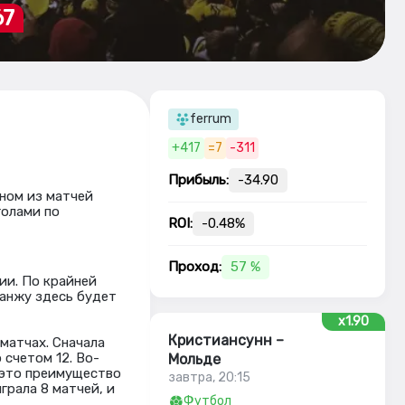
67
ferrum
+417
=7
-311
Прибыль:
-34.90
ном из матчей
голами по
ROI:
-0.48%
Проход:
57 %
ии. По крайней
данжу здесь будет
x1.90
Кристиансунн –
матчах. Сначала
 счетом 12. Во-
Мольде
 это преимущество
завтра, 20:15
грала 8 матчей, и
Футбол