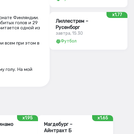
x1.77
ионате Финляндии.
Лиллестрем –
абитых голов и 29
Русенборг
читается одной из
завтра, 15:30
Футбол
и всем при этом в
у голу. На мой
x1.95
x1.65
инамо
Магдебург –
Айнтрахт Б