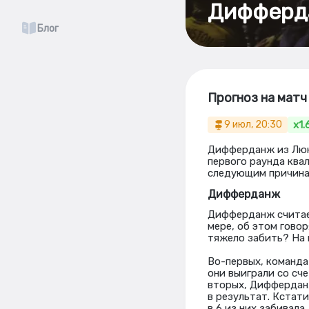
Дифферда
Блог
Прогноз на мат
x1.
9 июл, 20:30
Дифферданж из Люк
первого раунда ква
следующим причина
Дифферданж
Дифферданж считает
мере, об этом гово
тяжело забить? На м
Во-первых, команда
они выиграли со сч
вторых, Дифферданж
в результат. Кстати
в 6 из них забивала