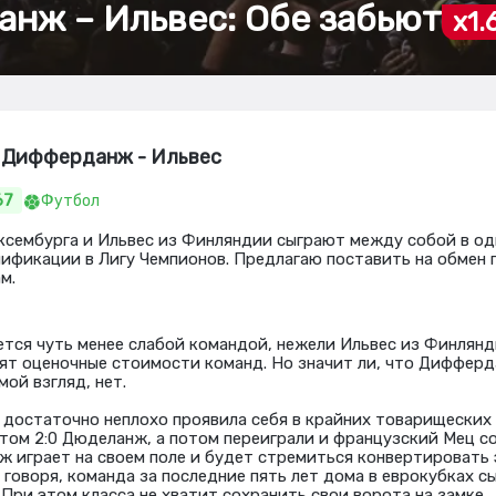
нж – Ильвес: Обе забьют
x1.
ч Дифферданж - Ильвес
67
Футбол
сембурга и Ильвес из Финляндии сыграют между собой в од
лификации в Лигу Чемпионов. Предлагаю поставить на обмен 
м.
ся чуть менее слабой командой, нежели Ильвес из Финлянд
рят оценочные стоимости команд. Но значит ли, что Диффер
ой взгляд, нет.
 достаточно неплохо проявила себя в крайних товарищеских 
етом 2:0 Дюделанж, а потом переиграли и французский Мец со
 играет на своем поле и будет стремиться конвертировать
 говоря, команда за последние пять лет дома в еврокубках сы
. При этом класса не хватит сохранить свои ворота на замке.