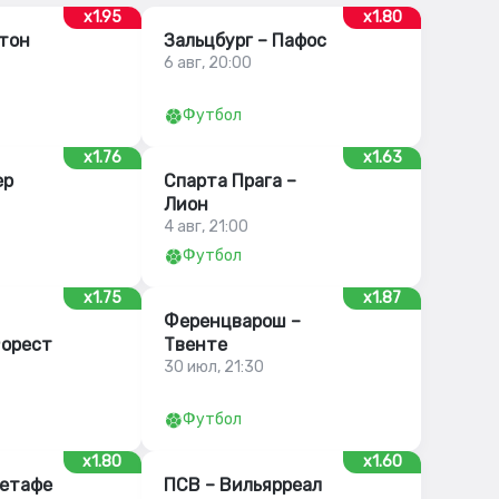
x1.95
x1.80
стон
Зальцбург – Пафос
6 авг, 20:00
Футбол
x1.76
x1.63
ер
Спарта Прага –
Лион
4 авг, 21:00
Футбол
x1.75
x1.87
Ференцварош –
орест
Твенте
30 июл, 21:30
Футбол
x1.80
x1.60
Хетафе
ПСВ – Вильярреал