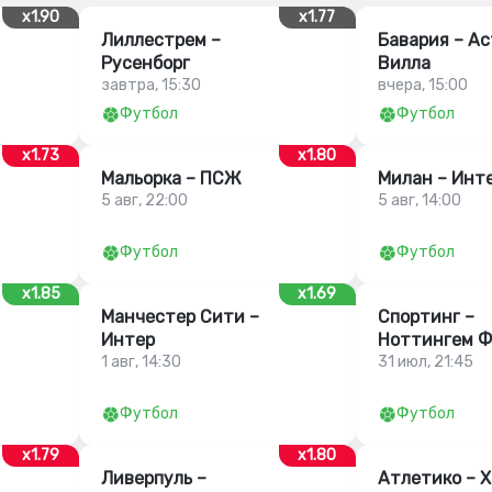
x1.90
x1.77
Лиллестрем –
Бавария – А
Русенборг
Вилла
завтра, 15:30
вчера, 15:00
Футбол
Футбол
x1.73
x1.80
Мальорка – ПСЖ
Милан – Инт
5 авг, 22:00
5 авг, 14:00
Футбол
Футбол
x1.85
x1.69
Манчестер Сити –
Спортинг –
Интер
Ноттингем Ф
1 авг, 14:30
31 июл, 21:45
Футбол
Футбол
x1.79
x1.80
Ливерпуль –
Атлетико – 