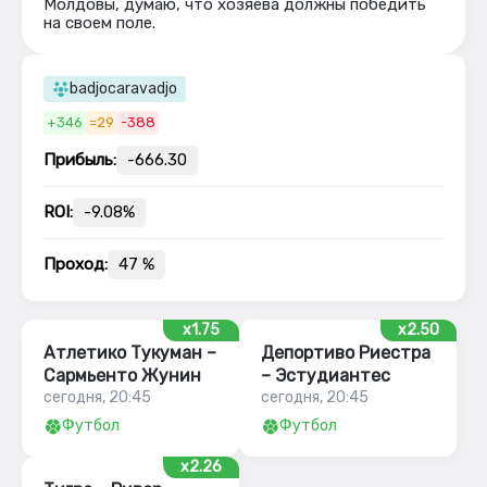
Молдовы, думаю, что хозяева должны победить
на своем поле.
badjocaravadjo
+346
=29
-388
Прибыль:
-666.30
ROI:
-9.08%
Проход:
47 %
x1.75
x2.50
Атлетико Тукуман –
Депортиво Риестра
Сармьенто Жунин
– Эстудиантес
сегодня, 20:45
сегодня, 20:45
Футбол
Футбол
x2.26