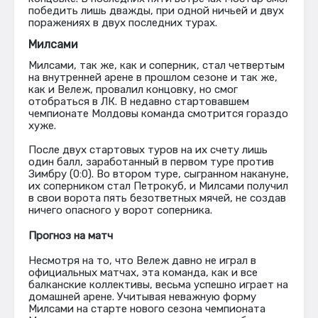
победить лишь дважды, при одной ничьей и двух
поражениях в двух последних турах.
Милсами
Милсами, так же, как и соперник, стал четвертым
на внутренней арене в прошлом сезоне и так же,
как и Вележ, провалил концовку, но смог
отобраться в ЛК. В недавно стартовавшем
чемпионате Молдовы команда смотрится гораздо
хуже.
После двух стартовых туров на их счету лишь
один балл, заработанный в первом туре против
Зимбру (0:0). Во втором туре, сыгранном накануне,
их соперником стал Петрокуб, и Милсами получил
в свои ворота пять безответных мячей, не создав
ничего опасного у ворот соперника.
Прогноз на матч
Несмотря на то, что Вележ давно не играл в
официальных матчах, эта команда, как и все
балканские коллективы, весьма успешно играет на
домашней арене. Учитывая неважную форму
Милсами на старте нового сезона чемпионата