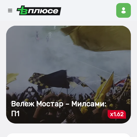
Вележ Мостар – Милсами:
П1
x1.62