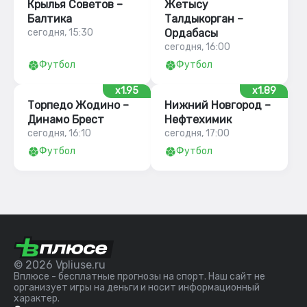
Крылья Советов –
Жетысу
Балтика
Талдыкорган –
сегодня, 15:30
Ордабасы
сегодня, 16:00
Футбол
Футбол
x1.95
x1.89
Торпедо Жодино –
Нижний Новгород –
Динамо Брест
Нефтехимик
сегодня, 16:10
сегодня, 17:00
Футбол
Футбол
© 2026 Vpliuse.ru
Вплюсе - бесплатные прогнозы на спорт. Наш сайт не
организует игры на деньги и носит информационный
характер.