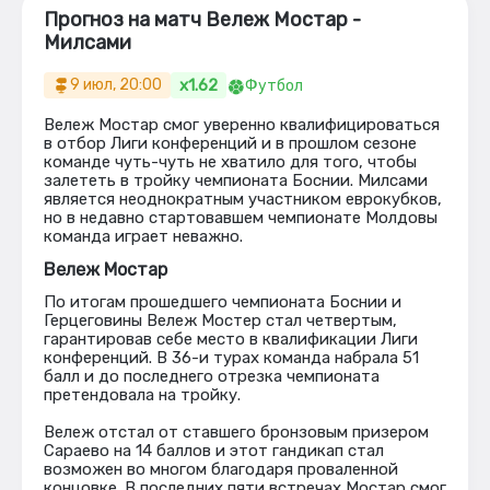
Прогноз на матч Вележ Мостар -
Милсами
x1.62
9 июл, 20:00
Футбол
Вележ Мостар смог уверенно квалифицироваться
в отбор Лиги конференций и в прошлом сезоне
команде чуть-чуть не хватило для того, чтобы
залететь в тройку чемпионата Боснии. Милсами
является неоднократным участником еврокубков,
но в недавно стартовавшем чемпионате Молдовы
команда играет неважно.
Вележ Мостар
По итогам прошедшего чемпионата Боснии и
Герцеговины Вележ Мостер стал четвертым,
гарантировав себе место в квалификации Лиги
конференций. В 36-и турах команда набрала 51
балл и до последнего отрезка чемпионата
претендовала на тройку.
Вележ отстал от ставшего бронзовым призером
Сараево на 14 баллов и этот гандикап стал
возможен во многом благодаря проваленной
концовке. В последних пяти встречах Мостар смог