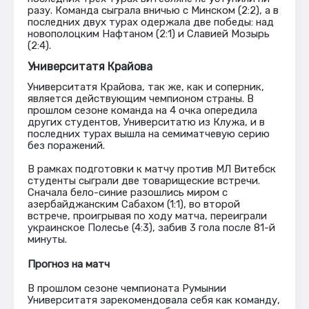
разу. Команда сыграла вничью с Минском (2:2), а в
последних двух турах одержала две победы: над
новополоцким Нафтаном (2:1) и Славией Мозырь
(2:4).
Университатя Крайова
Университатя Крайова, так же, как и соперник,
является действующим чемпионом страны. В
прошлом сезоне команда на 4 очка опередила
других студентов, Университатю из Клужа, и в
последних турах вышла на семиматчевую серию
без поражений.
В рамках подготовки к матчу против МЛ Витебск
студенты сыграли две товарищеские встречи.
Сначала бело-синие разошлись миром с
азербайджанским Сабахом (1:1), во второй
встрече, проигрывая по ходу матча, переиграли
украинское Полесье (4:3), забив 3 гола после 81-й
минуты.
Прогноз на матч
В прошлом сезоне чемпионата Румынии
Университатя зарекомендовала себя как команду,