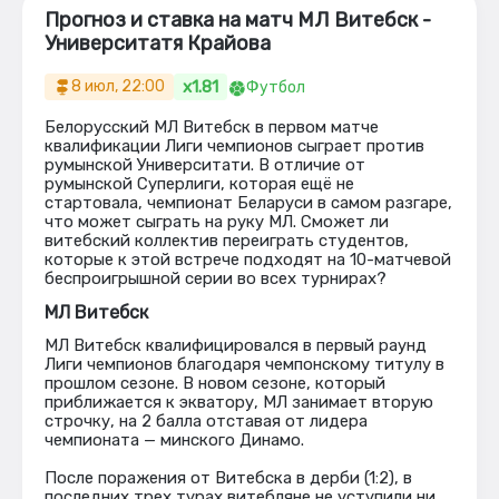
Прогноз и ставка на матч МЛ Витебск -
Университатя Крайова
x1.81
8 июл, 22:00
Футбол
Белорусский МЛ Витебск в первом матче
квалификации Лиги чемпионов сыграет против
румынской Университати. В отличие от
румынской Суперлиги, которая ещё не
стартовала, чемпионат Беларуси в самом разгаре,
что может сыграть на руку МЛ. Сможет ли
витебский коллектив переиграть студентов,
которые к этой встрече подходят на 10-матчевой
беспроигрышной серии во всех турнирах?
МЛ Витебск
МЛ Витебск квалифицировался в первый раунд
Лиги чемпионов благодаря чемпонскому титулу в
прошлом сезоне. В новом сезоне, который
приближается к экватору, МЛ занимает вторую
строчку, на 2 балла отставая от лидера
чемпионата — минского Динамо.
После поражения от Витебска в дерби (1:2), в
последних трех турах витебляне не уступили ни