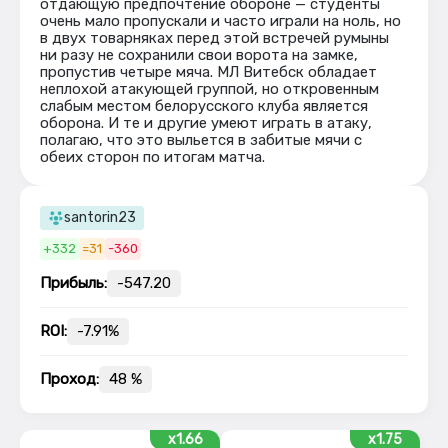
отдающую предпочтение обороне — студенты
очень мало пропускали и часто играли на ноль, но
в двух товарняках перед этой встречей румыны
ни разу не сохранили свои ворота на замке,
пропустив четыре мяча. МЛ Витебск обладает
неплохой атакующей группой, но откровенным
слабым местом белорусского клуба является
оборона. И те и другие умеют играть в атаку,
полагаю, что это выльется в забитые мячи с
обеих сторон по итогам матча.
santorin23
+332
=31
-360
Прибыль:
-547.20
ROI:
-7.91%
Проход:
48 %
x1.66
x1.75