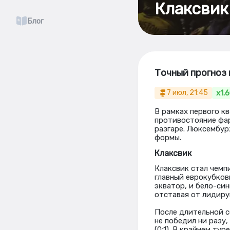
Клаксвик 
Блог
Точный прогноз 
x1.
7 июл, 21:45
В рамках первого к
противостояние фар
разгаре. Люксембур
формы.
Клаксвик
Клаксвик стал чемп
главный еврокубков
экватор, и бело-си
отставая от лидиру
После длительной с
не победил ни разу
(0:1). В крайнем ту