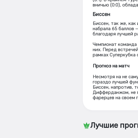
вничью (0:0), облад
Биссен
Биссен, так же, как
набрала 65 баллов 
благодаря лучшей р
Чемпионат команда 
них. Перед встрече
рамках Суперкубка 
Прогноз на матч
Несмотря на не сам
гораздо лучшей фун
Биссен, напротив, т
Дифферданжом, не п
фарерцев на своем п
Лучшие прог