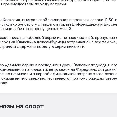
ая преимуществом по ходу встречи.
 и Клаксвик, выиграл свой чемпионат в прошлом сезоне. В 30-
— столько же было у ставшего вторым Дифферданжа и Биссен
азнице забитых и пропущенных мячей.
закончила на победной серии из четырех матчей, пропустив 
й против Клаксвика люксембуржцы встречались с все тем ж
страны и одержали победу в серии пенальти.
ую удачную серию в последних турах, Клаксвик подходит к э
кциональной готовности, ведь сезон на Фарерских островах 
олько начинает и в первой официальной встрече этого сезон
оказав ничего сверхъестественного, поэтому ожидаю увере
оле.
нозы на спорт