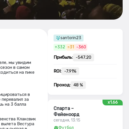
santorin23
+332
=31
-360
Прибыль:
-547.20
еле, мы увидим
сезон в самом
ROI:
-7.91%
ходиться на пике
Проход:
48 %
фицироваться в
 перевалил за
x1.66
ь на 3 балла
Спарта –
Фейеноорд
венства Клаксвик
сегодня, 13:15
е вылета Вестура
Футбол
ул и сыграл в