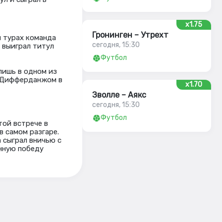
x1.75
Гронинген – Утрехт
и турах команда
сегодня, 15:30
 выиграл титул
Футбол
лишь в одном из
е Дифферданжом в
x1.70
Зволле – Аякс
сегодня, 15:30
Футбол
той встрече в
в самом разгаре.
а сыграл вничью с
нную победу