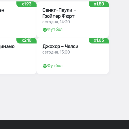
x1.93
x1.80
ен
Санкт-Паули –
Гройтер Фюрт
сегодня, 14:30
Футбол
x2.10
x1.65
Динамо
Джохор – Челси
сегодня, 15:00
Футбол