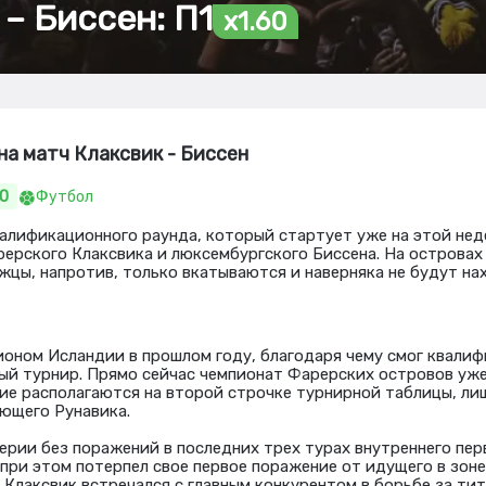
– Биссен: П1
x1.60
на матч Клаксвик - Биссен
60
Футбол
валификационного раунда, который стартует уже на этой нед
ерского Клаксвика и люксембургского Биссена. На островах 
жцы, напротив, только вкатываются и наверняка не будут на
ионом Исландии в прошлом году, благодаря чему смог квали
ый турнир. Прямо сейчас чемпионат Фарерских островов уже
ние располагаются на второй строчке турнирной таблицы, лиш
ющего Рунавика.
ерии без поражений в последних трех турах внутреннего пер
, при этом потерпел свое первое поражение от идущего в зон
ре Клаксвик встречался с главным конкурентом в борьбе за тит