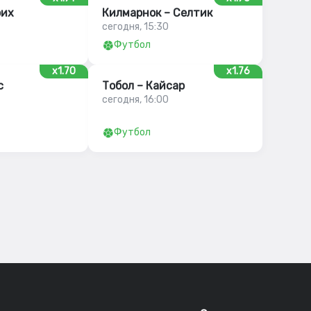
рих
Килмарнок – Селтик
сегодня, 15:30
Футбол
x1.70
x1.76
с
Тобол – Кайсар
сегодня, 16:00
Футбол