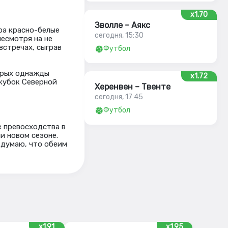
x1.70
Зволле – Аякс
ра красно-белые
сегодня, 15:30
несмотря на не
встречах, сыграв
Футбол
орых однажды
x1.72
ркубок Северной
Херенвен – Твенте
сегодня, 17:45
Футбол
е превосходства в
чи новом сезоне.
 думаю, что обеим
x1.91
x1.95