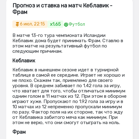
Прогноз и ставка на матч Кеблавик -
Фрам
x1.65
6 июл, 22:15
Футбол
В матче 13-го тура чемпионата Исландии
Кеблавик дома будет принимать Фрам. Ставлю в
этом матче на результативный футбол по
следующим причинам.
Кеблавик
Кеблавик в нынешнем сезоне идет в турнирной
таблице в самой ее середине. Играет не хорошо и
не плохо. Скажем так, приемлемо для своего
уровня. В среднем забивает по 1.42 гола за игру,
что хватает для того, чтобы отличаться минимум
одним голом в 11 матчах из 12. При этом в обороне
играют хуже. Пропускают по 1.92 гола за игру и в
10 матчах из 12 непременно пропускали минимум
по разу. Фактор поля на их стороне, так что жду
от Кеблавика забитого мяча как минимум. При
этом не верю, что они смогут отыграть на ноль.
Фрам