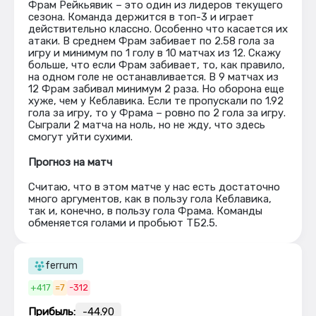
Фрам Рейкьявик – это один из лидеров текущего
сезона. Команда держится в топ-3 и играет
действительно классно. Особенно что касается их
атаки. В среднем Фрам забивает по 2.58 гола за
игру и минимум по 1 голу в 10 матчах из 12. Скажу
больше, что если Фрам забивает, то, как правило,
на одном голе не останавливается. В 9 матчах из
12 Фрам забивал минимум 2 раза. Но оборона еще
хуже, чем у Кеблавика. Если те пропускали по 1.92
гола за игру, то у Фрама – ровно по 2 гола за игру.
Сыграли 2 матча на ноль, но не жду, что здесь
смогут уйти сухими.
Прогноз на матч
Считаю, что в этом матче у нас есть достаточно
много аргументов, как в пользу гола Кеблавика,
так и, конечно, в пользу гола Фрама. Команды
обменяется голами и пробьют ТБ2.5.
ferrum
+417
=7
-312
Прибыль:
-44.90