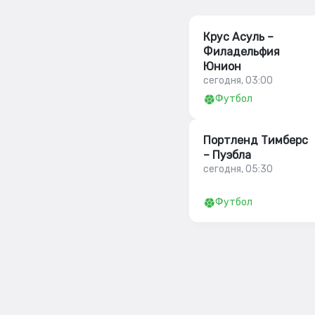
Крус Асуль –
Филадельфия
Юнион
сегодня, 03:00
Футбол
Портленд Тимберс
– Пуэбла
сегодня, 05:30
Футбол