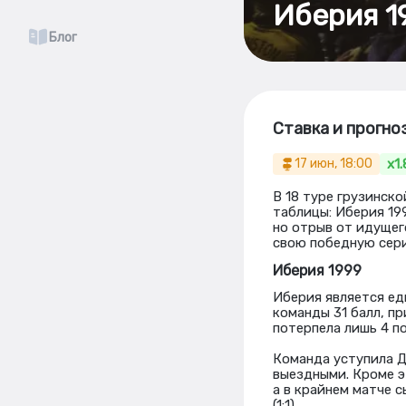
Иберия 19
Блог
Ставка и прогно
x1.
17 июн, 18:00
В 18 туре грузинск
таблицы: Иберия 19
но отрыв от идущег
свою победную сери
Иберия 1999
Иберия является ед
команды 31 балл, пр
потерпела лишь 4 п
Команда уступила Ди
выездными. Кроме эт
а в крайнем матче 
(1:1).