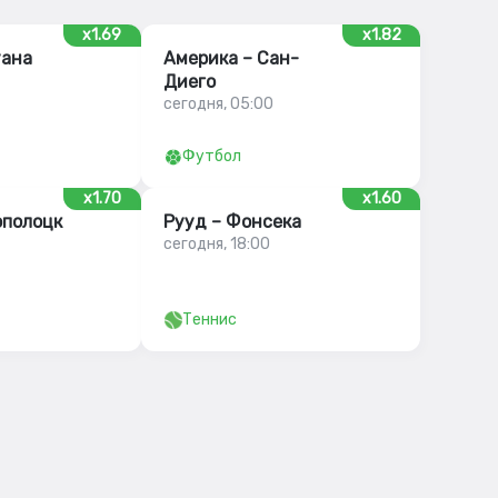
x1.69
x1.82
уана
Америка – Сан-
Диего
сегодня, 05:00
Футбол
x1.70
x1.60
полоцк
Рууд – Фонсека
сегодня, 18:00
Теннис