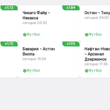
x1.72
x1.84
Чикаго Файр –
Остин – Тих
Некакса
сегодня, 04:00
сегодня, 03:30
Футбол
Футбол
x1.70
x1.95
Бавария – Астон
Нафтан-Ново
Вилла
– Арсенал
сегодня, 15:00
Дзержинск
сегодня, 17:45
Футбол
Футбол