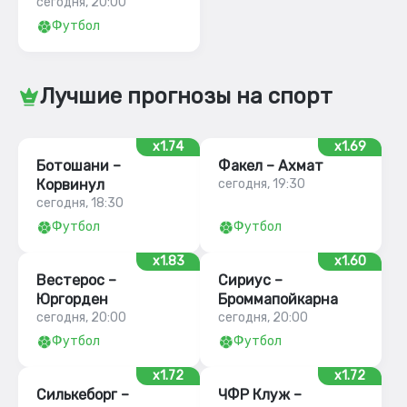
сегодня, 20:00
Футбол
Лучшие прогнозы на спорт
x1.74
x1.69
Ботошани –
Факел – Ахмат
Корвинул
сегодня, 19:30
сегодня, 18:30
Футбол
Футбол
x1.83
x1.60
Вестерос –
Сириус –
Юргорден
Броммапойкарна
сегодня, 20:00
сегодня, 20:00
Футбол
Футбол
x1.72
x1.72
Силькеборг –
ЧФР Клуж –