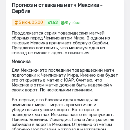
Прогноз и ставка на матч Мексика -
Сербия
x1.62
5 июн, 05:00
Футбол
Продолжается серия товарищеских матчей
сборных перед Чемпионатом Мира. В одном из
таковых Мексика принимает сборную Сербии.
Предлагаю поставить, что минимум одна из
команд не сможет здесь отличиться.
Мексика
Для Мексики это последний товарищеский матч
подготовки к Чемпионату Мира. Именно она будет
его открывать в матче с ЮАР. Считаю, что
Мексика в этом матче должна быть надежной у
своих ворот. По нескольким причинам.
Во-первых, это базовая идея команды на
чемпионат мира – играть прагматично и
убедительно у своих ворот. Во-вторых, в
последних матчах Мексика часто не пропускает.
Панама, Боливия, Исландия, Гана и Австралия не
забивали в ворота Мексики. Отдельно отметим
сборную Португалии, которая в мартовском