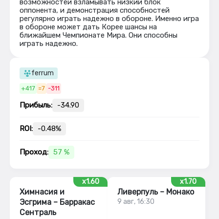
возможностей взламывать низкий блок
оппонента, и демонстрация способностей
регулярно играть надежно в обороне. Именно игра
в обороне может дать Корее шансы на
ближайшем Чемпионате Мира. Они способны
играть надежно.
ferrum
+417
=7
-311
Прибыль:
-34.90
ROI:
-0.48%
Проход:
57 %
x1.60
x1.70
Химнасия и
Ливерпуль – Монако
Эсгрима – Барракас
9 авг, 16:30
Сентраль