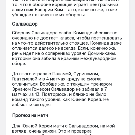
то, что в обороне корейцев играет центральный
защитник Баварии Ким – это, конечно же, тоже
убеждает в качестве их обороны.
Сальвадор
Сборная Сальвадора слаба. Команде абсолютно
очевидно не достает класса, чтобы претендовать
на что-то действительно стоящее. Команда даже
отличается далеко не всегда. Если, конечно же,
речь идет не о соперниках уровня Доминиканы,
которым она забила в крайнем международном
сборе.
До этого играла с Панамой, Суринамом,
Гватемалой и в 4 матчах кряду не смогла
отличиться. Вообще же, с текущим тренером
Эрнаном Гомесом Сальвадор не забивал в 7
матчах из 13. Повторюсь, и близко не было
команд такого уровня, как Южная Корея. Не
забьют и сегодня.
Прогноз на матч
Для Южной Кореи матч с Сальвадором, на мой
взгляд, очень важен. Это и проверка