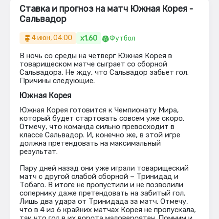
Ставка и прогноз на матч Южная Корея -
Сальвадор
x1.60
4 июн, 04:00
Футбол
В ночь со среды на четверг Южная Корея в
товарищеском матче сыграет со сборной
Сальвадора. Не жду, что Сальвадор забьет гол.
Причины следующие.
Южная Корея
Южная Корея готовится к Чемпионату Мира,
который будет стартовать совсем уже скоро.
Отмечу, что команда сильно превосходит в
классе Сальвадор. И, конечно же, в этой игре
должна претендовать на максимальный
результат.
Пару дней назад они уже играли товарищеский
матч с другой слабой сборной – Тринидад и
Тобаго. В итоге не пропустили и не позволили
сопернику даже претендовать на забитый гол.
Лишь два удара от Тринидада за матч. Отмечу,
что в 4 из 6 крайних матчах Корея не пропускала,
так что гол в их ворота маловероятен. Помним и