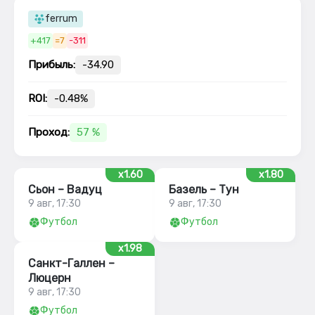
ferrum
+417
=7
-311
Прибыль:
-34.90
ROI:
-0.48%
Проход:
57 %
x1.60
x1.80
Сьон – Вадуц
Базель – Тун
9 авг, 17:30
9 авг, 17:30
Футбол
Футбол
x1.98
Санкт-Галлен –
Люцерн
9 авг, 17:30
Футбол