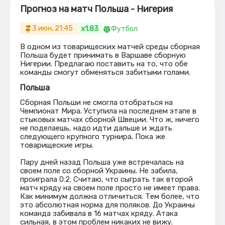
Прогноз на матч Польша - Нигерия
x1.83
3 июн, 21:45
Футбол
В одном из товарищеских матчей среды сборная
Польша будет принимать в Варшаве сборную
Нигерии. Предлагаю поставить на то, что обе
команды смогут обменяться забитыми голами.
Польша
Сборная Польши не смогла отобраться на
Чемпионат Мира. Уступила на последнем этапе в
стыковых матчах сборной Швеции. Что ж, ничего
не поделаешь, надо идти дальше и ждать
следующего крупного турнира. Пока же
товарищеские игры.
Пару дней назад Польша уже встречалась на
своем поле со сборной Украины. Не забила,
проиграла 0:2. Считаю, что сыграть так второй
матч кряду на своем поле просто не имеет права.
Как минимум должна отличиться. Тем более, что
это абсолютная норма для поляков. До Украины
команда забивала в 16 матчах кряду. Атака
сильная, в этом проблем никаких не вижу.