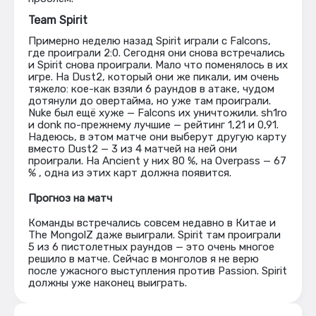
Team Spirit
Примерно неделю назад Spirit играли с Falcons,
где проиграли 2:0. Сегодня они снова встречались
и Spirit снова проиграли. Мало что поменялось в их
игре. На Dust2, который они же пикали, им очень
тяжело: кое-как взяли 6 раундов в атаке, чудом
дотянули до овертайма, но уже там проиграли.
Nuke был ещё хуже — Falcons их уничтожили. sh1ro
и donk по-прежнему лучшие — рейтинг 1,21 и 0,91.
Надеюсь, в этом матче они выберут другую карту
вместо Dust2 — 3 из 4 матчей на ней они
проиграли. На Ancient у них 80 %, на Overpass — 67
% , одна из этих карт должна появится.
Прогноз на матч
Команды встречались совсем недавно в Китае и
The MongolZ даже выиграли. Spirit там проиграли
5 из 6 пистолетных раундов — это очень многое
решило в матче. Сейчас в монголов я не верю
после ужасного выступления против Passion. Spirit
должны уже наконец выиграть.