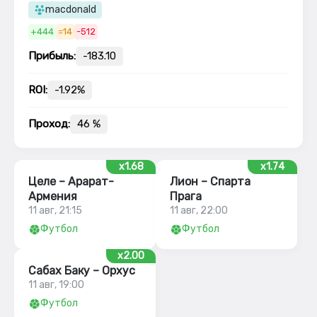
macdonald
+444
=14
-512
Прибыль:
-183.10
ROI:
-1.92%
Проход:
46 %
x1.68
x1.74
Целе – Арарат-
Лион – Спарта
Армения
Прага
11 авг, 21:15
11 авг, 22:00
Футбол
Футбол
x2.00
Сабах Баку – Орхус
11 авг, 19:00
Футбол