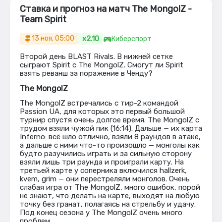
Ставка и прогноз на матч The MongolZ -
Team Spirit
x2.10
13 ноя, 05:00
Киберспорт
Второй день BLAST Rivals. В нижней сетке
сыграют Spirit с The MongolZ. Смогут ли Spirit
взять реванш за поражение в Ченду?
The MongolZ
The MongolZ встречались с тир-2 командой
Passion UA, для которых это первый большой
турнир спустя очень долгое время. The MongolZ с
трудом взяли чужой пик (16:14). Дальше — их карта
Inferno: всё шло отлично, взяли 8 раундов в атаке,
а дальше с ними что-то произошло — монголы как
будто разучились играть и за сильную сторону
взяли лишь три раунда и проиграли карту. На
третьей карте у соперника включился hallzerk,
kvem, grim — они перестреляли монголов. Очень
слабая игра от The MongolZ, много ошибок, порой
не знают, что делать на карте, выходят на любую
точку без гранат, полагаясь на стрельбу и удачу.
Под конец сезона у The MongolZ очень много
проблем.