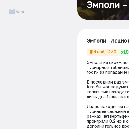
Эмполи – 
Блог
Эмполи - Лацио 
x1.8
4 май, 13:30
Эмполи на своём по
турнирной таблицы,
гости за попадание 
В последний раз эмп
Кто бы мог подумат
коллектив находитс
лишь два балла плю
Ладно находится на
туринцев сложный в
рамках четвертьфин
проиграли 0:2 но в 
дополнительное вре