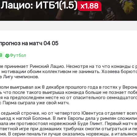
Лацио: ИТБ1(1.5)
x1.88
прогноз на матч 04 05
8
Футбол
ле принимает Римский Лацио. Несмотря на то что команды с
 мотивации обоим коллективом не занимать. Хозяева борютс
в Лигу чемпионов.
оли выигрывал аж 8 декабря прошлого года в гостях у Вероны
ь что после такого выигрыша команда больше не познает поб
я на предпоследнем месте но от спасительного семнадцатого
с Парма сыграла уже свой матч.
 седьмой строчке, но от четвертого Ювентуса отделяет всего
ыезд к наглой Болонье. В лиге Европы дела у римлян сложили
ала им противостоял норвежский Буде Глимт. Первый матч в
ответной игре при домашних трибунах смогли отыграться и пе
мя. В серии пенальти лучше оказались норвежцы, а итальянс