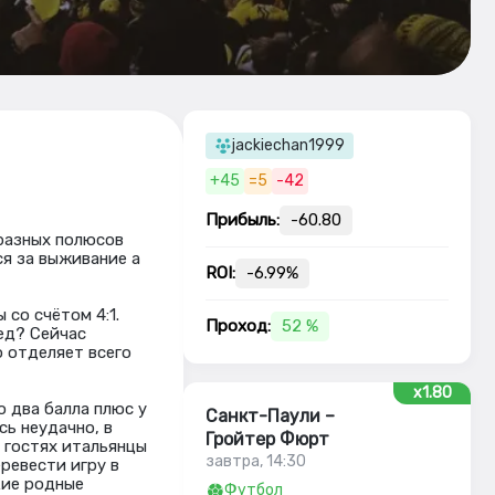
jackiechan1999
+45
=5
-42
Прибыль:
-60.80
 разных полюсов
я за выживание а
ROI:
-6.99%
 со счётом 4:1.
Проход:
52 %
ед? Сейчас
 отделяет всего
x1.80
 два балла плюс у
Санкт-Паули –
сь неудачно, в
Гройтер Фюрт
 гостях итальянцы
завтра, 14:30
ревести игру в
кие родные
Футбол