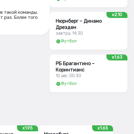
ив такой команды.
x2.10
т раз. Более того
Нюрнберг – Динамо
Дрезден
завтра, 14:30
Футбол
x1.63
РБ Брагантино –
Коринтианс
10 авг, 00:30
Футбол
x1.95
x1.65