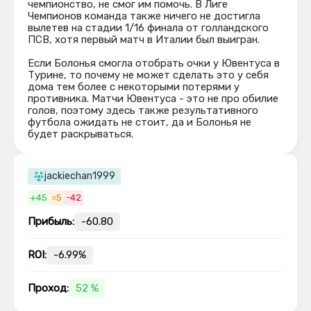
чемпионство, не смог им помочь. В Лиге
Чемпионов команда также ничего не достигла
вылетев на стадии 1/16 финала от голландского
ПСВ, хотя первый матч в Италии был выигран.
Если Болонья смогла отобрать очки у Ювентуса в
Турине, то почему не может сделать это у себя
дома тем более с некоторыми потерями у
противника. Матчи Ювентуса - это не про обилие
голов, поэтому здесь также результативного
футбола ожидать не стоит, да и Болонья не
будет раскрываться.
jackiechan1999
+45
=5
-42
Прибыль:
-60.80
ROI:
-6.99%
Проход:
52 %