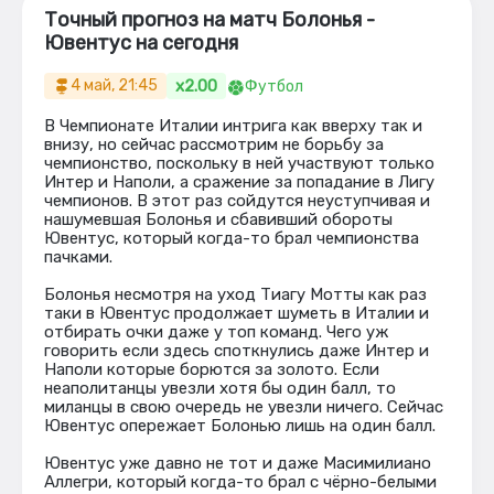
Точный прогноз на матч Болонья -
Ювентус на сегодня
x2.00
4 май, 21:45
Футбол
В Чемпионате Италии интрига как вверху так и
внизу, но сейчас рассмотрим не борьбу за
чемпионство, поскольку в ней участвуют только
Интер и Наполи, а сражение за попадание в Лигу
чемпионов. В этот раз сойдутся неуступчивая и
нашумевшая Болонья и сбавивший обороты
Ювентус, который когда-то брал чемпионства
пачками.
Болонья несмотря на уход Тиагу Мотты как раз
таки в Ювентус продолжает шуметь в Италии и
отбирать очки даже у топ команд. Чего уж
говорить если здесь споткнулись даже Интер и
Наполи которые борются за золото. Если
неаполитанцы увезли хотя бы один балл, то
миланцы в свою очередь не увезли ничего. Сейчас
Ювентус опережает Болонью лишь на один балл.
Ювентус уже давно не тот и даже Масимилиано
Аллегри, который когда-то брал с чёрно-белыми