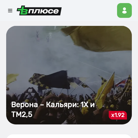
Верона – Кальяри: 1Х и
ТМ2,5
x1.92