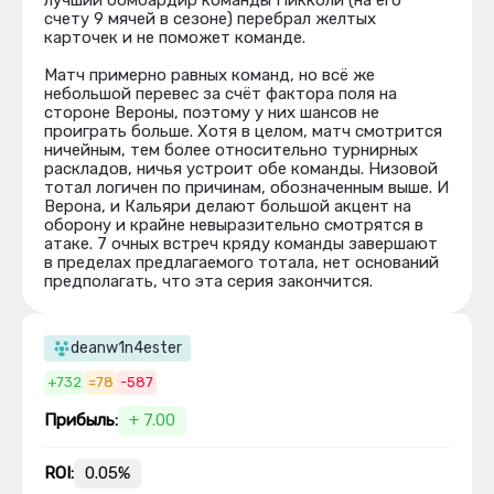
лучший бомбардир команды Пикколи (на его
счету 9 мячей в сезоне) перебрал желтых
карточек и не поможет команде.
Матч примерно равных команд, но всё же
небольшой перевес за счёт фактора поля на
стороне Вероны, поэтому у них шансов не
проиграть больше. Хотя в целом, матч смотрится
ничейным, тем более относительно турнирных
раскладов, ничья устроит обе команды. Низовой
тотал логичен по причинам, обозначенным выше. И
Верона, и Кальяри делают большой акцент на
оборону и крайне невыразительно смотрятся в
атаке. 7 очных встреч кряду команды завершают
в пределах предлагаемого тотала, нет оснований
предполагать, что эта серия закончится.
deanw1n4ester
+732
=78
-587
Прибыль:
+ 7.00
ROI:
0.05%