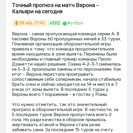
Точный прогноз на матч Верона -
Кальяри на сегодня
x1.92
28 апр, 21:45
Футбол
Верона - самая пропускающая команда серии А. В
пассиве Вороны 60 пропущенных мячей в 33 турах.
Плачевная организация оборонительной игры
привела к тому, что команда продолжительное
время находилась в зоне вылета. Перемены были
необходимы и главный тренер команды Паоло
Дзанетти нашёл решение. Схема 4-2-3-1 сменилась
на 5-3-2, произошли замены и по персоналиям. Как
итог - Верона перестала проигрывать
сопоставимым себе соперникам, начала стабильно
брать очки и сейчас находится на 14-м месте в 7
очках от зоны вылета. В последних 5 турах у
Вероны всего 1 поражение - в гостях у Ромы.
Что нужно отметить, так это значительный
прогресс в оборонительной игре. В частности, за
5 последних туров Верона пропустила всего 2
гола. Но ради качества в обороне пришлось
жертвовать атакой и Верона стала реже
забивать сама. За последние 15 туров на счету