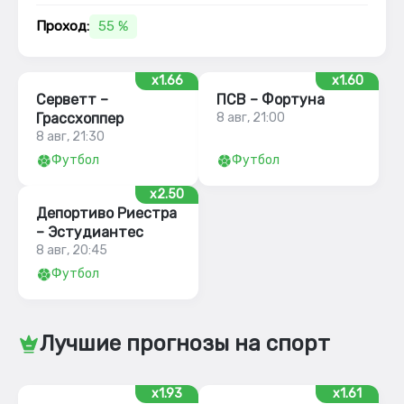
Проход:
55 %
x1.66
x1.60
Серветт –
ПСВ – Фортуна
Грассхоппер
8 авг, 21:00
8 авг, 21:30
Футбол
Футбол
x2.50
Депортиво Риестра
– Эстудиантес
8 авг, 20:45
Футбол
Лучшие прогнозы на спорт
x1.93
x1.61