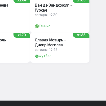
x2.04
x1.65
еева
Ван де Зандсхюлп –
Гуркач
сегодня, 19:30
Теннис
x1.70
x1.65
оль
Славия Мозырь –
Днепр Могилев
сегодня, 19:45
Футбол