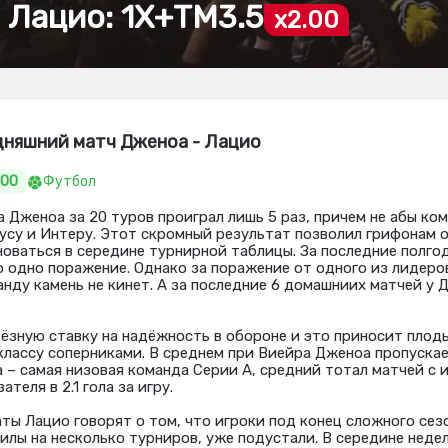
 Лацио: 1Х+ТМ3.5
x2.00
дняшний матч Дженоа - Лацио
.00
Футбол
Дженоа за 20 туров проиграл лишь 5 раз, причем не абы кому
су и Интеру. Этот скромный результат позволил грифонам 
новаться в середине турнирной таблицы. За последние полго
о одно поражение. Однако за поражение от одного из лидеро
анду камень не кинет. А за последние 6 домашниих матчей у 
ёзную ставку на надёжность в обороне и это приносит плоды
классу соперниками. В среднем при Виейра Дженоа пропускает
а – самая низовая команда Серии А, средний тотал матчей с 
теля в 2.1 гола за игру.
ты Лацио говорят о том, что игроки под конец сложного сез
илы на несколько турниров, уже подустали. В середине неде