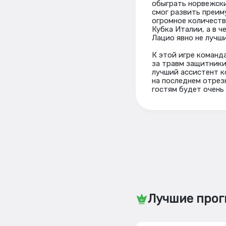
обыграть норвежский
смог развить преим
огромное количество
Кубка Италии, а в ч
Лацио явно не лучши
К этой игре команд
за травм защитники
лучший ассистент к
на последнем отрез
гостям будет очень
Лучшие прог