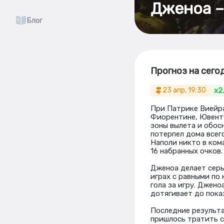
Дженоа –
Блог
Прогноз на сего
x2
23 апр, 19:30
При Патрике Виейра 
Фиорентине, Ювенту
зоны вылета и обос
потерпел дома всег
Наполи никто в ком
16 набранных очков.
Дженоа делает серь
играх с равными по 
гола за игру. Джено
дотягивает до показа
Последние результа
пришлось тратить с