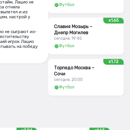
ертайм, Лацио не
Футбол
ра отняла
 вылетел и из
щем, настрой у
x1.65
Славия Мозырь –
но не сыграют из-
Днепр Могилев
местительству
сегодня, 19:45
ший игрок Лацио
Футбол
итывать на победу
x1.72
Торпедо Москва –
Сочи
сегодня, 20:00
Футбол