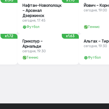
x1.95
x1.70
Нафтан-Новополоцк
Йович – Корн
– Арсенал
сегодня, 19:00
Дзержинск
сегодня, 17:45
Футбол
Теннис
x1.72
x1.63
Грикспур –
Альтах – Тир
Арнальди
сегодня, 19:30
сегодня, 19:30
Теннис
Футбол