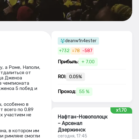
deanw1n4ester
+732
=78
-587
Прибыль:
+ 7.00
, а Роме, Наполи,
отдалиться от
ROI:
0.05%
да Дженоа
в чемпионата
Дженоа 5 побед и
Проход:
55 %
, особенно в
 всего по 0.89
x1.70
их участием не
Нафтан-Новополоцк
– Арсенал
Дзержинск
она, в котором им
ли римляне смогли
сегодня, 17:45