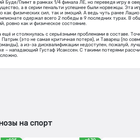
 Буде/Глимт в рамках 1/4 финала ЛЕ, но переведя игру в ов
ущество, а в серии пенальти успешнее были норвежцы. Эта иг
 как физических сил, так и эмоций. А ведь чуть ранее Лацио
емпионате одержал всего 2 победы в 9 последних турах. В об
й, ровно как и физическое состояние.
а ещё и столкнулась с серьёзными проблемами в составе. Точ
 Патрик (это не самая критичная потеря), и Тавареш (по сов
оманды), а из-за дисквалификации недоступен, пожалуй, луч
ке – нападающий Густаф Исакссен. С такими потерями рассч
 сложно.
нозы на спорт