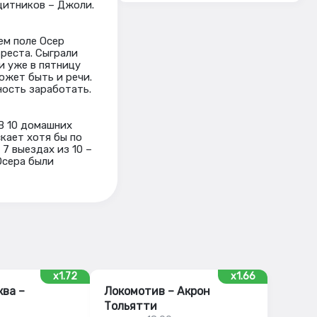
щитников – Джоли.
оем поле Осер
Бреста. Сыграли
и уже в пятницу
может быть и речи.
ность заработать.
 В 10 домашних
скает хотя бы по
 7 выездах из 10 –
 Осера были
x1.72
x1.66
ва –
Локомотив – Акрон
Тольятти