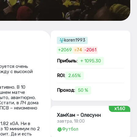
koren1993
+2069
=74
-2061
Прибыль:
+ 1095.30
руется очень
 жду с высокой
ROI:
2.65%
ативно. В 10
Проход:
50 %
ашнем матче
ыто, авантюрно.
Кстати, в ЛЧ дома
 ПСВ – неизменно
x1.60
ХамКам – Олесунн
завтра, 18:00
1.82 xGA. Ни в
з 10 минимум по 2
Футбол
тоит. Да и есть