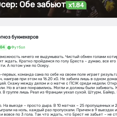
Осер: Обе забьют
x1.84
огноз букмекеров
.84
Футбол
можность ничего не выдумывать. Чистый обмен голами коти
ит ждать. Кратко пройдемся по голу Бреста – думаю, все его
ти. А потом уже по Осеру.
о-первых, команда сама по себе на своем поле играет результ
ч, наиграв при этом на 16.20 xG. Не забила лишь в одном дом
цей. Скажу между делом и о матче с ПСЖ среди недели. Откр
ли. Но в атаке понравились. Могли и должны были забивать. 
и. В группе лишь Реал из Франции уехал сухой. Штурм, Байер,
. На выезде – просто дыра. В 10 матчах – 25 пропущенных и 2
грали на ноль, каждый раз пропускали. Причем в 9 выездах и
 и вовсе по 3 гола. Так что ждать, что Брест не забьет – не с