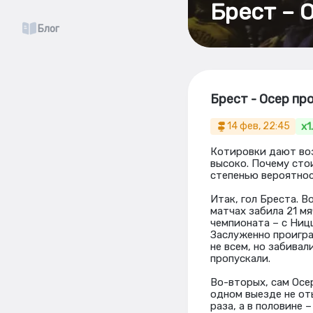
Брест – 
Блог
Брест - Осер пр
x1
14 фев, 22:45
Котировки дают воз
высоко. Почему сто
степенью вероятнос
Итак, гол Бреста. В
матчах забила 21 мя
чемпионата – с Ниц
Заслуженно проигра
не всем, но забивал
пропускали.
Во-вторых, сам Осер
одном выезде не оты
раза, а в половине –