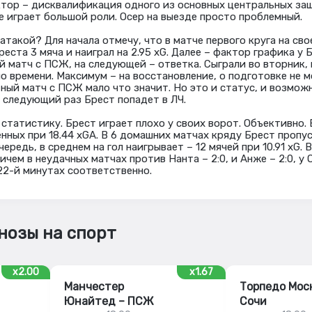
тор – дисквалификация одного из основных центральных за
не играет большой роли. Осер на выезде просто проблемный.
 атакой? Для начала отмечу, что в матче первого круга на св
еста 3 мяча и наиграл на 2.95 xG. Далее – фактор графика у 
й матч с ПСЖ, на следующей – ответка. Сыграли во вторник, 
ало времени. Максимум – на восстановление, о подготовке не 
ный матч с ПСЖ мало что значит. Но это и статус, и возмож
в следующий раз Брест попадет в ЛЧ.
 статистику. Брест играет плохо у своих ворот. Объективно.
нных при 18.44 xGA. В 6 домашних матчах кряду Брест пропу
чередь, в среднем на гол наигрывает – 12 мячей при 10.91 xG. В
ичем в неудачных матчах против Нанта – 2:0, и Анже – 2:0, у
 22-й минутах соответственно.
нозы на спорт
x2.00
x1.67
Манчестер
Торпедо Моск
Юнайтед – ПСЖ
Сочи