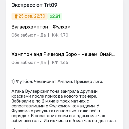
Экспресс от Trt09
x2.81
25 фев, 22:30
Вулверхэмптон - Фулхэм
Обе забьют - Да
КФ: 1.70
Хэмптон энд Ричмонд Боро - Чешем Юнайтед
Обе забьют - Да
КФ: 1.65
1) Футбол. Чемпионат Англии. Премьер лига.
Атака Вулверхэмптона заиграла другими
красками после прихода нового тренера.
Забивали в по 2 мяча в трех матчах с
сопоставимыми с Фулхэмом командами. У
Фулхэма с результативностью тоже всё в
порядке. В последних семи выездных матчах
забивали голы. Из их числа в 6 матчах по два гола.