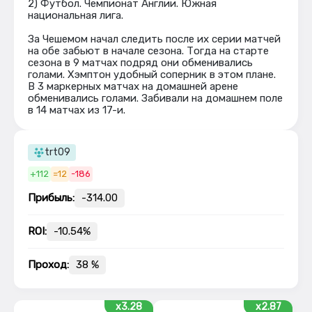
2) Футбол. Чемпионат Англии. Южная
национальная лига.
За Чешемом начал следить после их серии матчей
на обе забьют в начале сезона. Тогда на старте
сезона в 9 матчах подряд они обменивались
голами. Хэмптон удобный соперник в этом плане.
В 3 маркерных матчах на домашней арене
обменивались голами. Забивали на домашнем поле
в 14 матчах из 17-и.
trt09
+112
=12
-186
Прибыль:
-314.00
ROI:
-10.54%
Проход:
38 %
x3.28
x2.87