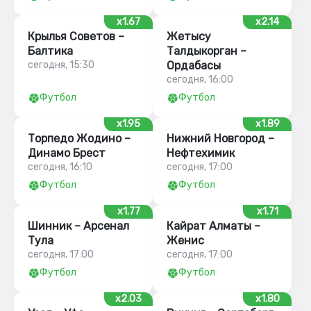
x1.67
x2.14
Крылья Советов –
Жетысу
Балтика
Талдыкорган –
сегодня, 15:30
Ордабасы
сегодня, 16:00
Футбол
Футбол
x1.95
x1.89
Торпедо Жодино –
Нижний Новгород –
Динамо Брест
Нефтехимик
сегодня, 16:10
сегодня, 17:00
Футбол
Футбол
x1.77
x1.71
Шинник – Арсенал
Кайрат Алматы –
Тула
Женис
сегодня, 17:00
сегодня, 17:00
Футбол
Футбол
x2.03
x1.80