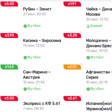
x5.00
x1.97
Рубин – Зенит
Чайка – Дин
27 июл, 20:00
Москва
26 июл, 13:00
Футбол
Хоккей
x3.95
x3.20
Касима – Хиросима
Молодечно –
14 июн, 12:00
Динамо Брес
13 июн, 19:00
Футбол
Футбол
x1.63
x2.07
Сан-Марино –
Афганистан 
Австрия
Сирия
10 июн, 21:45
10 июн, 20:15
Футбол
Футбол
x5.00
x5.61
Экспресс с КФ 5.61
Испания(мол)
7 июн, 08:30
Украина(мол)