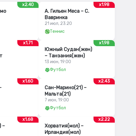
x2.40
x1.98
амо
А. Гильен Меса – С.
Вавринка
21 июл, 23:20
Теннис
x1.71
x1.98
Южный Судан(жен)
т
– Танзания(жен)
13 июн, 19:00
Футбол
x1.60
x2.43
–
Сан-Марино(21) –
Мальта(21)
7 июн, 19:00
Футбол
x1.68
x2.22
 –
Хорватия(мол) –
Ирландия(мол)