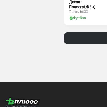
Дюсш-
Полесгу(Жён)
7 июн, 16:00
Футбол