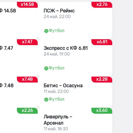
x14.58
x2.76
Ф 14.58
ПСЖ – Реймс
24 май, 22:00
Футбол
x7.47
x6.81
Ф 7.47
Экспресс с КФ 6.81
24 май, 19:00
Футбол
x7.48
x2.28
Ф 7.48
Бетис – Осасуна
11 май, 22:00
Футбол
x2.26
x3.60
Ливерпуль –
Арсенал
11 май, 18:30