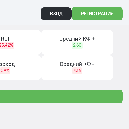
ВХОД
РЕГИСТРАЦИЯ
ROI
Средний КФ +
23.42%
2.60
роход
Средний КФ -
29%
4.16