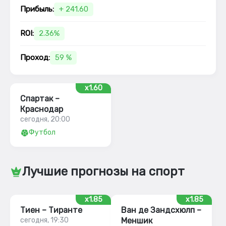
Прибыль:
+ 241.60
ROI:
2.36%
Проход:
59 %
x1.60
Спартак –
Краснодар
сегодня, 20:00
Футбол
Лучшие прогнозы на спорт
x1.85
x1.85
Тиен – Тиранте
Ван де Зандсхюлп –
сегодня, 19:30
Меншик