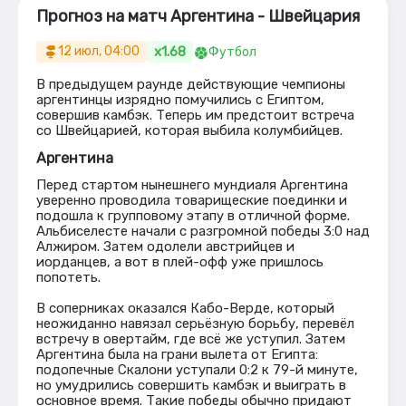
Прогноз на матч Аргентина - Швейцария
x1.68
12 июл, 04:00
Футбол
В предыдущем раунде действующие чемпионы
аргентинцы изрядно помучились с Египтом,
совершив камбэк. Теперь им предстоит встреча
со Швейцарией, которая выбила колумбийцев.
Аргентина
Перед стартом нынешнего мундиаля Аргентина
уверенно проводила товарищеские поединки и
подошла к групповому этапу в отличной форме.
Альбиселесте начали с разгромной победы 3:0 над
Алжиром. Затем одолели австрийцев и
иорданцев, а вот в плей-офф уже пришлось
попотеть.
В соперниках оказался Кабо-Верде, который
неожиданно навязал серьёзную борьбу, перевёл
встречу в овертайм, где всё же уступил. Затем
Аргентина была на грани вылета от Египта:
подопечные Скалони уступали 0:2 к 79-й минуте,
но умудрились совершить камбэк и выиграть в
основное время. Такие победы обычно придают