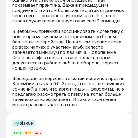
однако эта ставка себя оправдывает, как
показывает практика. Даже в предыдущем
поединке с Египтом большинство атак строились
через него — опасность исходила от Лео, и он
снова поучаствовал в двух голах своей команды.
В целом мы привыкли ассоциировать Аргентину с
более прагматичным и осторожным футболом,
без лишнего геройства. Но на этом турнире пока
во всех матчах с участием альбиселесте
забивается минимум по два мяча. Подопечные
Скалони эффективны в атаке, однако порой
допускают и грубые ошибки в обороне, теряют
концентрацию.
Швейцария выдержала тяжёлый поединок против
Колумбии, сыграв 0:0. Здесь, конечно, нет никаких
сомнений в том, что аргентинцы — фавориты, но я
предлагаю рассмотреть ставку на тотал больше
за неплохой коэффициент. В такой паре снова
можно рассчитывать на голы.
alaxue
+607
=76
-417