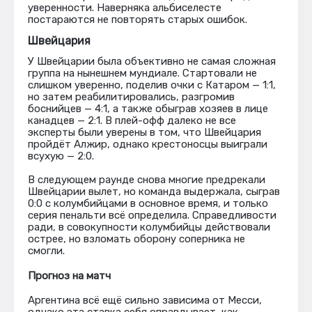
уверенности. Наверняка альбиселесте
постараются не повторять старых ошибок.
Швейцария
У Швейцарии была объективно не самая сложная
группа на нынешнем мундиале. Стартовали не
слишком уверенно, поделив очки с Катаром — 1:1,
но затем реабилитировались, разгромив
боснийцев — 4:1, а также обыграв хозяев в лице
канадцев — 2:1. В плей-офф далеко не все
эксперты были уверены в том, что Швейцария
пройдёт Алжир, однако крестоносцы выиграли
всухую — 2:0.
В следующем раунде снова многие предрекали
Швейцарии вылет, но команда выдержала, сыграв
0:0 с колумбийцами в основное время, и только
серия пенальти всё определила. Справедливости
ради, в совокупности колумбийцы действовали
острее, но взломать оборону соперника не
смогли.
Прогноз на матч
Аргентина всё ещё сильно зависима от Месси,