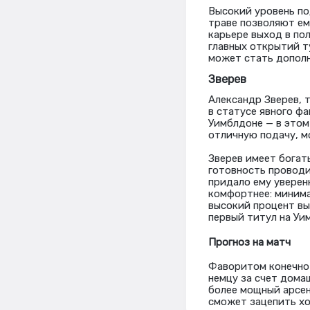
Высокий уровень по
траве позволяют ем
карьере выход в по
главных открытий т
может стать допол
Зверев
Александр Зверев, 
в статусе явного ф
Уимблдоне — в этом
отличную подачу, м
Зверев имеет богат
готовность проводи
придало ему уверенн
комфортнее: минима
высокий процент вы
первый титул на Уи
Прогноз на матч
Фаворитом конечно 
немцу за счет дома
более мощный арсен
сможет зацепить хо