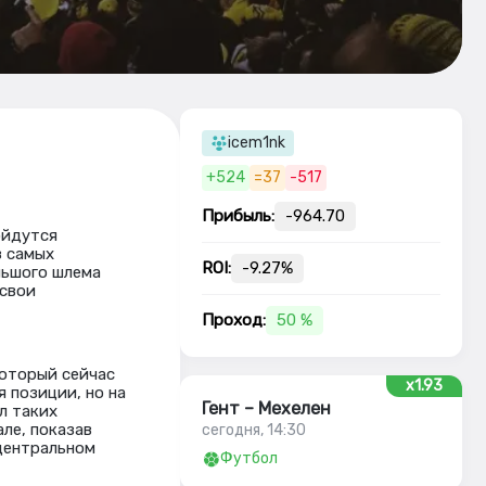
icem1nk
+524
=37
-517
Прибыль:
-964.70
ойдутся
з самых
ROI:
-9.27%
льшого шлема
 свои
Проход:
50 %
который сейчас
x1.93
 позиции, но на
Гент – Мехелен
л таких
ле, показав
сегодня, 14:30
центральном
Футбол