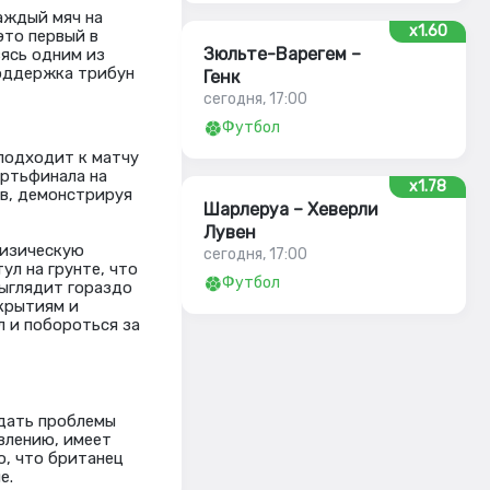
каждый мяч на
x1.60
это первый в
Зюльте-Варегем –
вясь одним из
поддержка трибун
Генк
сегодня, 17:00
Футбол
 подходит к матчу
ертьфинала на
x1.78
ов, демонстрируя
Шарлеруа – Хеверли
Лувен
физическую
сегодня, 17:00
ул на грунте, что
Футбол
выглядит гораздо
крытиям и
л и побороться за
здать проблемы
авлению, имеет
ю, что британец
е.