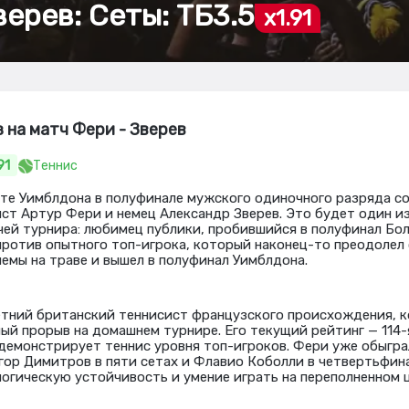
верев: Сеты: ТБ3.5
x1.91
з на матч Фери - Зверев
91
Теннис
те Уимблдона в полуфинале мужского одиночного разряда с
ст Артур Фери и немец Александр Зверев. Это будет один и
ей турнира: любимец публики, пробившийся в полуфинал Бо
 против опытного топ-игрока, который наконец-то преодолел
емы на траве и вышел в полуфинал Уимблдона.
тний британский теннисист французского происхождения, 
ый прорыв на домашнем турнире. Его текущий рейтинг — 114-я
демонстрирует теннис уровня топ-игроков. Фери уже обыгра
игор Димитров в пяти сетах и Флавио Коболли в четвертьфина
огическую устойчивость и умение играть на переполненном 