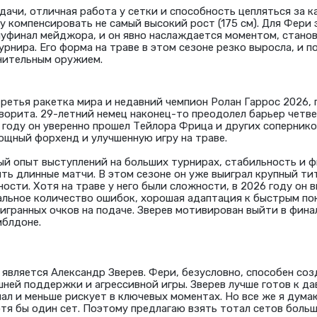
дачи, отличная работа у сетки и способность цепляться за 
у компенсировать не самый высокий рост (175 см). Для Фери 
луфинал мейджора, и он явно наслаждается моментом, стано
урнира. Его форма на траве в этом сезоне резко выросла, и 
нительным оружием.
третья ракетка мира и недавний чемпион Ролан Гаррос 2026,
аворита. 29-летний немец наконец-то преодолел барьер четв
 году он уверенно прошел Тейлора Фрица и других соперник
ощный форхенд и улучшенную игру на траве.
ый опыт выступлений на больших турнирах, стабильность и 
ть длинные матчи. В этом сезоне он уже выиграл крупный тит
ости. Хотя на траве у него были сложности, в 2026 году он 
льное количество ошибок, хорошая адаптация к быстрым по
игранных очков на подаче. Зверев мотивирован выйти в фина
мблдоне.
является Александр Зверев. Фери, безусловно, способен со
шней поддержки и агрессивной игры. Зверев лучше готов к д
ал и меньше рискует в ключевых моментах. Но все же я дума
тя бы один сет. Поэтому предлагаю взять тотал сетов больш