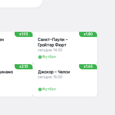
x1.93
x1.80
ен
Санкт-Паули –
Гройтер Фюрт
сегодня, 14:30
Футбол
x2.10
x1.65
Динамо
Джохор – Челси
сегодня, 15:00
Футбол