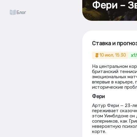
Фери – З
Блог
Ставка и прогно
x1.
10 июл, 15:30
На центральном кор
британский тенниси
эмоциональных матч
впервые в карьере,
исторические пробл
Фери
Артур Фери — 23-ле
переживает сказочн
этом Уимблдоне он 
соперников, как Гр
невероятную психол
корте.