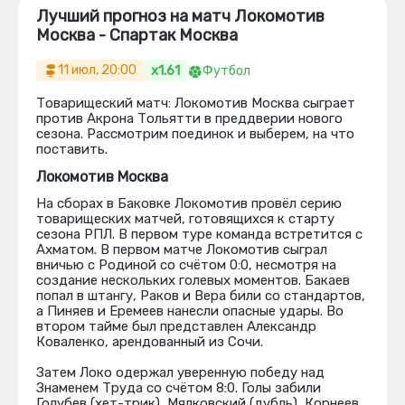
Лучший прогноз на матч Локомотив
Москва - Спартак Москва
x1.61
11 июл, 20:00
Футбол
Товарищеский матч: Локомотив Москва сыгpает
против Акрона Тольятти в преддверии нового
сезона. Pассмотpим поединок и выберем, на что
поставить.
Локомотив Москва
На сборах в Баковке Локомотив провёл серию
товарищеских матчей, готовящихся к старту
сезона РПЛ. В первом туре команда встретится с
Ахматом. В первом матче Локомотив сыграл
вничью с Родиной со счётом 0:0, несмотря на
создание нескольких голевых моментов. Бакаев
попал в штангу, Раков и Вера били со стандартов,
а Пиняев и Еремеев нанесли опасные удары. Во
втором тайме был представлен Александр
Коваленко, арендованный из Сочи.
Затем Локо одержал уверенную победу над
Знаменем Труда со счётом 8:0. Голы забили
Голубев (хет-трик), Мялковский (дубль), Корнеев