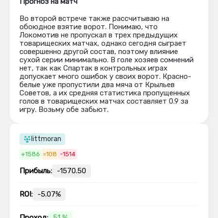
Прогноз на матч
Во второй встрече также рассчитываю на
обоюдное взятие ворот. Понимаю, что
Локомотив не пропускал в трех предыдущих
товарищеских матчах, однако сегодня сыграет
совершенно другой состав, поэтому влияние
сухой серии минимально. В голе хозяев сомнений
нет, так как Спартак в контрольных играх
допускает много ошибок у своих ворот. Красно-
белые уже пропустили два мяча от Крыльев
Советов, а их средняя статистика пропущенных
голов в товарищеских матчах составляет 0.9 за
игру. Возьму обе забьют.
littmoran
+1586
=108
-1514
Прибыль:
-1570.50
ROI:
-5.07%
Проход:
51 %