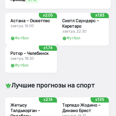
x2.05
x1.83
Астана – Окжетпес
Сиэтл Саундерс –
завтра, 16:00
Керетаро
завтра, 22:30
Футбол
Футбол
x1.74
Ротор – Челябинск
завтра, 18:30
Футбол
Лучшие прогнозы на спорт
x2.14
x1.95
Жетысу
Торпедо Жодино –
Талдыкорган –
Динамо Брест
сегодня, 16:10