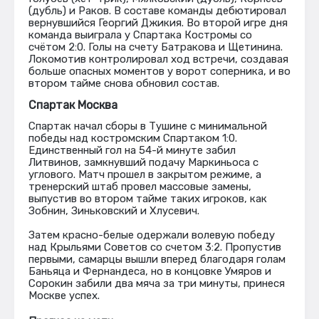
(дубль) и Раков. В составе команды дебютировал
вернувшийся Георгий Джикия. Во второй игре дня
команда выиграла у Спартака Костромы со
счётом 2:0. Голы на счету Батракова и Щетинина.
Локомотив контролировал ход встречи, создавая
больше опасных моментов у ворот соперника, и во
втором тайме снова обновил состав.
Спартак Москва
Спартак начал сборы в Тушине с минимальной
победы над костромским Спартаком 1:0.
Единственный гол на 54-й минуте забил
Литвинов, замкнувший подачу Маркиньоса с
углового. Матч прошел в закрытом режиме, а
тренерский штаб провел массовые замены,
выпустив во втором тайме таких игроков, как
Зобнин, Зиньковский и Хлусевич.
Затем красно-белые одержали волевую победу
над Крыльями Советов со счетом 3:2. Пропустив
первыми, самарцы вышли вперед благодаря голам
Баньяца и Фернандеса, но в концовке Умяров и
Сорокин забили два мяча за три минуты, принеся
Москве успех.