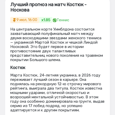
Лучший прогноз на матч Костюк -
Носкова
x1.85
9 июл, 16:00
Теннис
На центральном корте Уимблдона состоится
захватывающий полуфинальный матч между
двумя восходящими звездами женского тенниса
— украинкой Мартой Костюк и чешкой Линдой
Носковой. Это будет первое в истории
противостояние двух талантливых
представительниц нового поколения на травяном
покрытии Большого шлема.
Костюк
Марта Костюк, 24-летняя украинка, в 2026 году
переживает лучший сезон в карьере. Она
поднялась на рекордную 12-ю строчку мирового
рейтинга, выиграла два титула. Костюк известна
мощными ударами, отличной скоростью и
возросшей ментальной устойчивостью. В этом
году она особенно доминировала на грунте, выдав
серию из 17 побед подряд, но успешно
адаптируется и к другим покрытиям.