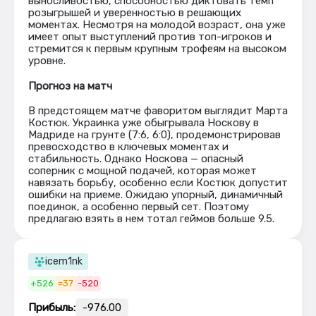
выносливостью, способностью диктовать темп
розыгрышей и уверенностью в решающих
моментах. Несмотря на молодой возраст, она уже
имеет опыт выступлений против топ-игроков и
стремится к первым крупным трофеям на высоком
уровне.
Прогноз на матч
В предстоящем матче фаворитом выглядит Марта
Костюк. Украинка уже обыгрывала Носкову в
Мадриде на грунте (7:6, 6:0), продемонстрировав
превосходство в ключевых моментах и
стабильность. Однако Носкова — опасный
соперник с мощной подачей, которая может
навязать борьбу, особенно если Костюк допустит
ошибки на приеме. Ожидаю упорный, динамичный
поединок, а особенно первый сет. Поэтому
предлагаю взять в нем тотал геймов больше 9.5.
icem1nk
+526
=37
-520
Прибыль:
-976.00