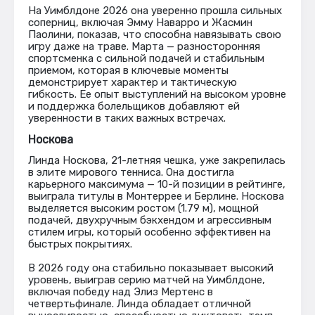
На Уимблдоне 2026 она уверенно прошла сильных
соперниц, включая Эмму Наварро и Жасмин
Паолини, показав, что способна навязывать свою
игру даже на траве. Марта — разносторонняя
спортсменка с сильной подачей и стабильным
приемом, которая в ключевые моменты
демонстрирует характер и тактическую
гибкость. Ее опыт выступлений на высоком уровне
и поддержка болельщиков добавляют ей
уверенности в таких важных встречах.
Носкова
Линда Носкова, 21-летняя чешка, уже закрепилась
в элите мирового тенниса. Она достигла
карьерного максимума — 10-й позиции в рейтинге,
выиграла титулы в Монтеррее и Берлине. Носкова
выделяется высоким ростом (1.79 м), мощной
подачей, двухручным бэкхендом и агрессивным
стилем игры, который особенно эффективен на
быстрых покрытиях.
В 2026 году она стабильно показывает высокий
уровень, выиграв серию матчей на Уимблдоне,
включая победу над Элиз Мертенс в
четвертьфинале. Линда обладает отличной