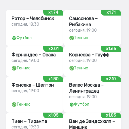
x1.74
x1.71
Ротор – Челябинск
Самсонова –
сегодня, 18:30
Рыбакина
сегодня, 19:00
Футбол
Теннис
x2.01
x1.65
Фернандес – Осака
Корнеева – Гауфф
сегодня, 19:00
сегодня, 19:00
Теннис
Теннис
x1.80
x2.10
Фонсека – Шелтон
Велес Москва –
сегодня, 19:00
Ленинградец
сегодня, 19:00
Теннис
Футбол
x1.85
x1.85
Тиен – Тиранте
Ван де Зандсхюлп –
сегодня, 19:30
Меншик