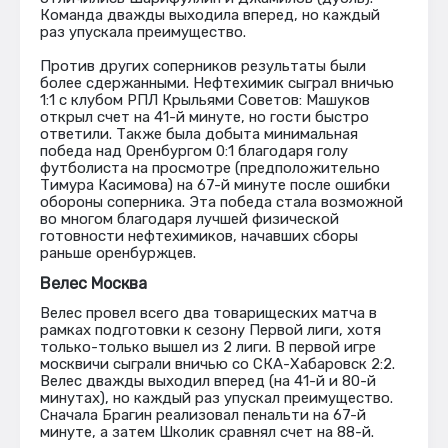
Команда дважды выходила вперед, но каждый
раз упускала преимущество.
Против других соперников результаты были
более сдержанными. Нефтехимик сыграл вничью
1:1 с клубом РПЛ Крыльями Советов: Машуков
открыл счет на 41-й минуте, но гости быстро
ответили. Также была добыта минимальная
победа над Оренбургом 0:1 благодаря голу
футболиста на просмотре (предположительно
Тимура Касимова) на 67-й минуте после ошибки
обороны соперника. Эта победа стала возможной
во многом благодаря лучшей физической
готовности нефтехимиков, начавших сборы
раньше оренбуржцев.
Велес Москва
Велес провел всего два товарищеских матча в
рамках подготовки к сезону Первой лиги, хотя
только-только вышел из 2 лиги. В первой игре
москвичи сыграли вничью со СКА-Хабаровск 2:2.
Велес дважды выходил вперед (на 41-й и 80-й
минутах), но каждый раз упускал преимущество.
Сначала Брагин реализовал пенальти на 67-й
минуте, а затем Школик сравнял счет на 88-й.