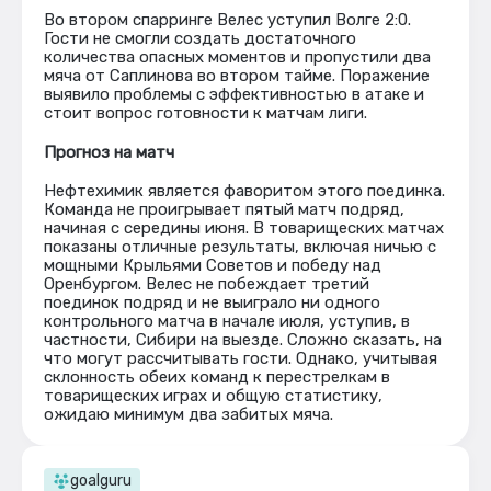
Во втором спарринге Велес уступил Волге 2:0.
Гости не смогли создать достаточного
количества опасных моментов и пропустили два
мяча от Саплинова во втором тайме. Поражение
выявило проблемы с эффективностью в атаке и
стоит вопpос готовности к матчам лиги.
Прогноз на матч
Нефтехимик является фаворитом этого поединка.
Команда не проигрывает пятый матч подряд,
начиная с середины июня. В товарищеских матчах
показаны отличные результаты, включая ничью с
мощными Крыльями Советов и победу над
Оренбургом. Велес не побеждает третий
поединок подряд и не выиграло ни одного
контрольного матча в начале июля, уступив, в
частности, Сибири на выезде. Сложно сказать, на
что могут рассчитывать гости. Однако, учитывая
склонность обеих команд к перестрелкам в
товарищеских играх и общую статистику,
ожидаю минимум два забитых мяча.
goalguru