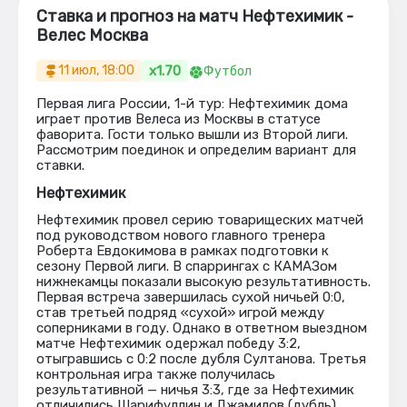
Ставка и прогноз на матч Нефтехимик -
Велес Москва
x1.70
11 июл, 18:00
Футбол
Первая лига России, 1-й тур: Нефтехимик дома
играет против Велеса из Москвы в статусе
фаворита. Гости только вышли из Второй лиги.
Рассмотрим поединок и определим вариант для
ставки.
Нефтехимик
Нефтехимик провел серию товарищеских матчей
под руководством нового главного тренера
Роберта Евдокимова в рамках подготовки к
сезону Первой лиги. В спаррингах с КАМАЗом
нижнекамцы показали высокую результативность.
Первая встреча завершилась сухой ничьей 0:0,
став третьей подряд «сухой» игрой между
соперниками в году. Однако в ответном выездном
матче Нефтехимик одержал победу 3:2,
отыгравшись с 0:2 после дубля Султанова. Третья
контрольная игра также получилась
результативной — ничья 3:3, где за Нефтехимик
отличились Шарифуллин и Джамилов (дубль).