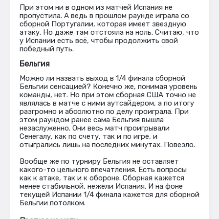
При этом ни в одном из матчей Испания не
пропустила. А ведь в прошлом раунде играла со
сборной Португалии, которая имеет звездную
атаку. Но даже там отстояла на ноль. Считаю, что
у Испании есть всё, чтобы продолжить свой
победный путь.
Бельгия
Можно ли назвать выход в 1/4 финала сборной
Бельгии сенсацией? Конечно же, понимая уровень
команды, нет. Но при этом сборная США точно не
являлась в матче с ними аутсайдером, а по итогу
разгромно и абсолютно по делу проиграла. При
этом раундом ранее сама Бельгия вышла
незаслуженно. Они весь матч проигрывали
Сенегалу, как по счету, так и по игре, и
отыгрались лишь на последних минутах. Повезло.
Вообще же по турниру Бельгия не оставляет
какого-то цельного впечатления. Есть вопросы
как к атаке, так и к обороне. Сборная кажется
менее стабильной, нежели Испания. И на фоне
текущей Испании 1/4 финала кажется для сборной
Бельгии потолком.