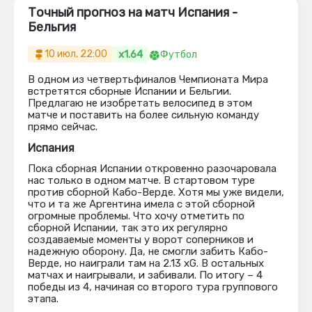
Точный прогноз на матч Испания -
Бельгия
x1.64
10 июл, 22:00
Футбол
В одном из четвертьфиналов Чемпионата Мира
встретятся сборные Испании и Бельгии.
Предлагаю не изобретать велосипед в этом
матче и поставить на более сильную команду
прямо сейчас.
Испания
Пока сборная Испании откровенно разочаровала
нас только в одном матче. В стартовом туре
против сборной Кабо-Верде. Хотя мы уже видели,
что и та же Аргентина имела с этой сборной
огромные проблемы. Что хочу отметить по
сборной Испании, так это их регулярно
создаваемые моменты у ворот соперников и
надежную оборону. Да, не смогли забить Кабо-
Верде, но наиграли там на 2.13 xG. В остальных
матчах и наигрывали, и забивали. По итогу – 4
победы из 4, начиная со второго тура группового
этапа.