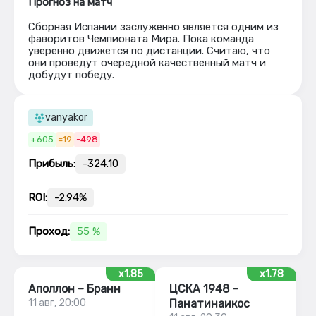
Прогноз на матч
Сборная Испании заслуженно является одним из
фаворитов Чемпионата Мира. Пока команда
уверенно движется по дистанции. Считаю, что
они проведут очередной качественный матч и
добудут победу.
vanyakor
+605
=19
-498
Прибыль:
-324.10
ROI:
-2.94%
Проход:
55 %
x1.85
x1.78
Аполлон – Бранн
ЦСКА 1948 –
11 авг, 20:00
Панатинаикос