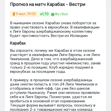
Прогноз на матч Карабах - Вестри
x1.70
9 июл, 19:00
Футбол
В нынешнем сезоне Карабах снова поборется за
право участвовать в еврокубках. В квалификации
к Лиге Европы азербайджанскому коллективу
будет противостоять Вестри из Исландии.
Карабах
Вы спросите, почему же Карабах в этом сезоне
участвует в квалификации Лиги Европы, а не Лиги
Чемпионов. Дело в том, что азербайджанский
гранд в прошлом году упустил чемпионство, заняв
только 2-ю позицию. Клуб изрядно пошумел в
еврокубках за последние годы.
К примеру, в прошлом сезоне азербайджанцы
даже смогли попасть в топ-24 Лиги Чемпионов и
отобрались в плей-офф, где уже без шансов
уступили Ньюкаслу. Ранее они неплохо проявляли
себя и в Лиге Европы. Посмотрим, удастся ли
пробиться в основной этап соревнования.
Текущая форма вызывает вопросы, поскольку в
последних 2-х товарищеских матчах команда