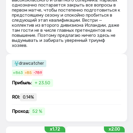
высококлассного и опытного соперника. Карабах
однозначно постарается закрыть все вопросы в
первом матче, чтобы постепенно подготовиться к
предстоящему сезону и спокойно пробиться в
следующий этап квалификации. Вестри —
коллектив из второго дивизиона Исландии, даже
там гости не в числе главных претендентов на
повышение. Поэтому предлагаю ничего здесь не
выдумывать и забирать уверенный триумф
хозяев.
drawcatcher
+863
=85
-789
Прибыль:
+ 23.50
ROI:
0.14%
Проход:
52 %
x1.72
x2.00