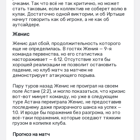
очками. Так что всё не так критично, но может
стать таковым, если коллектив не соберет волю в
кулак. Достаточно одной виктории, и об Иртыше
начнут говорить как об игроке, а не как об
аутсайдере.
Женис
Женис дал сбой, продолжительность которого
еще не определилась. В гостях Жения — 9-я
команда первенства, но его статистика
настораживает — 6:12. Отсутствие хотя бы
хорошей реализации не позволит остановить
падение, но клуб матч за матчем не
демонстрирует атакующего порыва.
Пару туров назад Женис не проиграл на своем
поле Астане (2:2), и могло показаться, что кризис
вот-вот минует команду, но уже в следующем
туре Астана переиграла Женис, не предоставив
последнему даже призрачного шанса на успех —
1:0. И вроде бы поражения без разгрома, но это
всё-таки поражения, которые оседают тяжким
грузом в копилке клуба.
Прогноз на матч