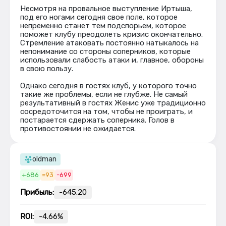
Несмотря на провальное выступление Иртыша,
под его ногами сегодня свое поле, которое
непременно станет тем подспорьем, которое
поможет клубу преодолеть кризис окончательно.
Стремление атаковать постоянно натыкалось на
непонимание со стороны соперников, которые
использовали слабость атаки и, главное, обороны
в свою пользу.
Однако сегодня в гостях клуб, у которого точно
такие же проблемы, если не глубже. Не самый
результативный в гостях Женис уже традиционно
сосредоточится на том, чтобы не проиграть, и
постарается сдержать соперника. Голов в
противостоянии не ожидается.
oldman
+686
=93
-699
Прибыль:
-645.20
ROI:
-4.66%