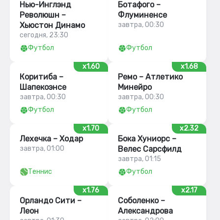
Нью-Инглэнд
Ботафого –
Революшн –
Флуминенсе
Хьюстон Динамо
завтра, 00:30
сегодня, 23:30
Футбол
Футбол
x1.60
x1.68
Коритиба –
Ремо – Атлетико
Шапекоэнсе
Минейро
завтра, 00:30
завтра, 00:30
Футбол
Футбол
x1.70
x2.32
Лехечка – Ходар
Бока Хуниорс –
завтра, 01:00
Велес Сарсфилд
завтра, 01:15
Теннис
Футбол
x1.76
x2.17
Орландо Сити –
Соболенко –
Леон
Александрова