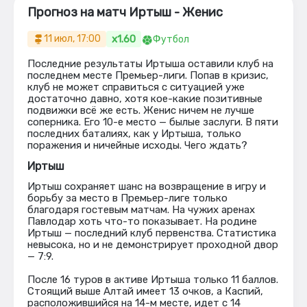
Прогноз на матч Иртыш - Женис
x1.60
11 июл, 17:00
Футбол
Последние результаты Иртыша оставили клуб на
последнем месте Премьер-лиги. Попав в кризис,
клуб не может справиться с ситуацией уже
достаточно давно, хотя кое-какие позитивные
подвижки всё же есть. Женис ничем не лучше
соперника. Его 10-е место — былые заслуги. В пяти
последних баталиях, как у Иртыша, только
поражения и ничейные исходы. Чего ждать?
Иртыш
Иртыш сохраняет шанс на возвращение в игру и
борьбу за место в Премьер-лиге только
благодаря гостевым матчам. На чужих аренах
Павлодар хоть что-то показывает. На родине
Иртыш — последний клуб первенства. Статистика
невысока, но и не демонстрирует проходной двор
— 7:9.
После 16 туров в активе Иртыша только 11 баллов.
Стоящий выше Алтай имеет 13 очков, а Каспий,
расположившийся на 14-м месте, идет с 14