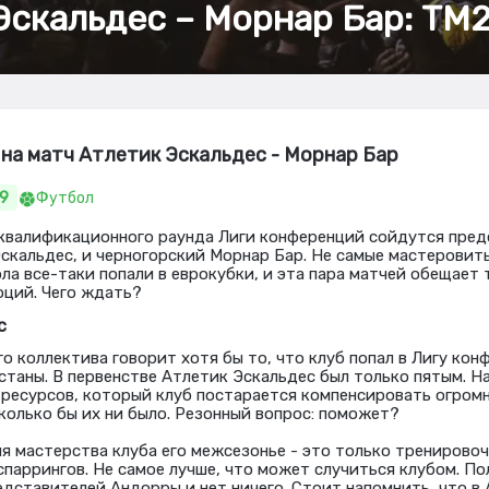
Эскальдес – Морнар Бар: ТМ2
на матч Атлетик Эскальдес - Морнар Бар
69
Футбол
квалификационного раунда Лиги конференций сойдутся пре
скальдес, и черногорский Морнар Бар. Не самые мастеровит
ла все-таки попали в еврокубки, и эта пара матчей обещает 
оций. Чего ждать?
с
о коллектива говорит хотя бы то, что клуб попал в Лигу кон
станы. В первенстве Атлетик Эскальдес был только пятым. Н
 ресурсов, который клуб постарается компенсировать огром
колько бы их ни было. Резонный вопрос: поможет?
ня мастерства клуба его межсезонье - это только тренирово
спаррингов. Не самое лучше, что может случиться клубом. По
едставителей Андорры и нет ничего. Стоит напомнить, что в