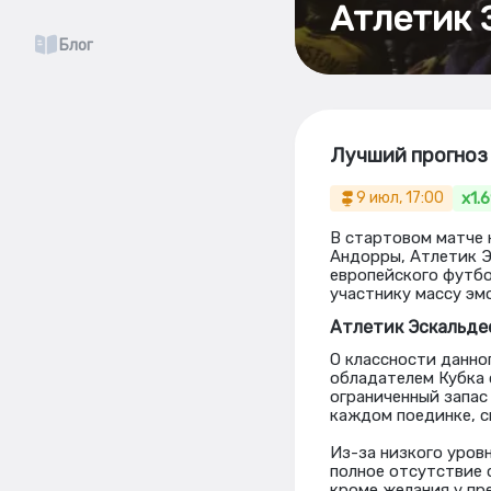
Атлетик 
Блог
Лучший прогноз 
x1.
9 июл, 17:00
В стартовом матче 
Андорры, Атлетик Э
европейского футбо
участнику массу эм
Атлетик Эскальде
О классности данног
обладателем Кубка 
ограниченный запас
каждом поединке, с
Из-за низкого уров
полное отсутствие 
кроме желания у пр