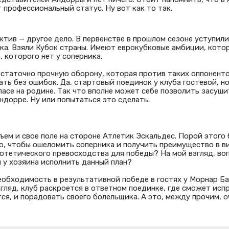
 профессиональный статус. Ну вот как то так.
ктив — другое дело. В первенстве в прошлом сезоне уступили
чка. Взяли Кубок страны. Имеют еврокубковые амбиции, кото
 которого нет у соперника.
статочно прочную оборону, которая против таких оппоненто
ть без ошибок. Да, стартовый поединок у клуба гостевой, но
пасе на родине. Так что вполне может себе позволить засуши
ндорре. Ну или попытаться это сделать.
ем и свое поле на стороне Атлетик Эскальдес. Порой этого
о, чтобы ошеломить соперника и получить преимущество в ви
потетического превосходства для победы? На мой взгляд, во
л у хозяина исполнить данный план?
еобходимость в результативной победе в гостях у Морнар Ба
згляд, клуб раскроется в ответном поединке, где сможет исп
ся, и порадовать своего болельщика. А это, между прочим, 