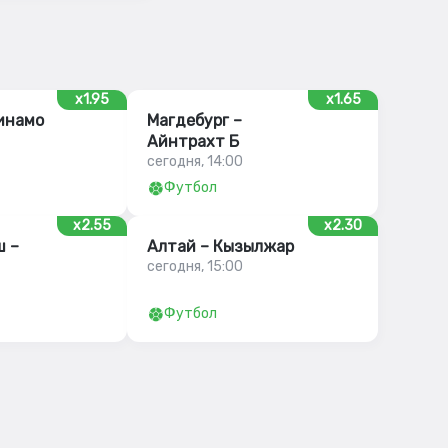
x1.95
x1.65
инамо
Магдебург –
Айнтрахт Б
сегодня, 14:00
Футбол
x2.55
x2.30
 –
Алтай – Кызылжар
сегодня, 15:00
Футбол