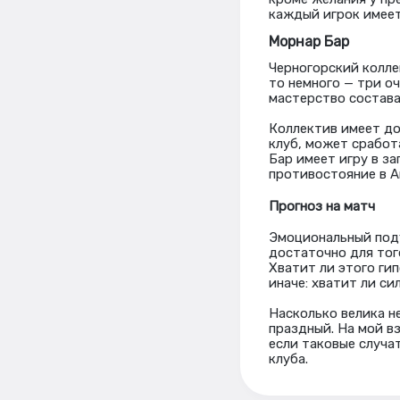
каждый игрок имеет
Морнар Бар
Черногорский колле
то немного — три о
мастерство состава,
Коллектив имеет до
клуб, может сработа
Бар имеет игру в за
противостояние в А
Прогноз на матч
Эмоциональный подъ
достаточно для тог
Хватит ли этого ги
иначе: хватит ли си
Насколько велика н
праздный. На мой в
если таковые случат
клуба.