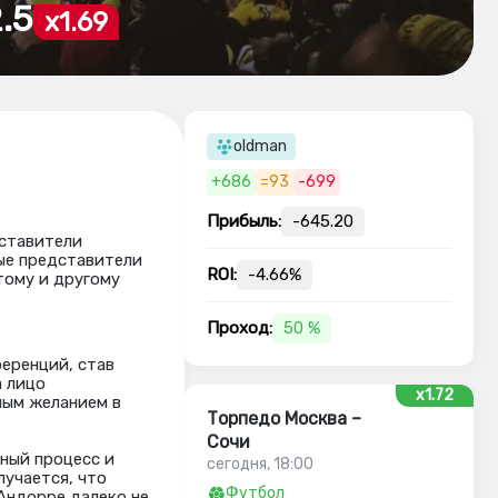
.5
x1.69
oldman
+686
=93
-699
Прибыль:
-645.20
дставители
ые представители
ROI:
-4.66%
тому и другому
Проход:
50 %
ференций, став
а лицо
x1.72
ным желанием в
Торпедо Москва –
Сочи
чный процесс и
сегодня, 18:00
лучается, что
Футбол
 Андорре далеко не