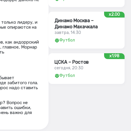
x2.00
Динамо Москва –
 только лидеру, и
Динамо Махачкала
рые опираются на
завтра, 14:30
Футбол
в, как андоррский
, главное, Морнар
ть
x1.98
ЦСКА – Ростов
сегодня, 20:30
Футбол
 бывает
де забитого гола.
прос надо ставить
р? Вопрос не
равить ошибки,
очень важно для