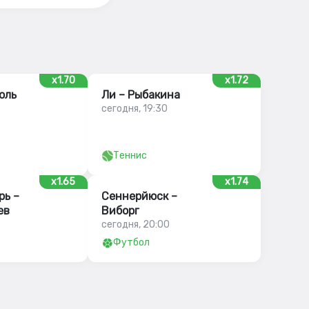
x1.70
x1.72
оль
Ли – Рыбакина
сегодня, 19:30
Теннис
x1.65
x1.74
рь –
Сеннерйюск –
ев
Виборг
сегодня, 20:00
Футбол