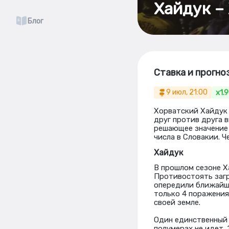
Хайдук –
Блог
Ставка и прогно
x1.
9 июл, 21:00
Хорватский Хайдук 
друг против друга 
решающее значение 
числа в Словакии. 
Хайдук
В прошлом сезоне Х
Противостоять загр
опередили ближайше
только 4 поражения 
своей земле.
Один единственный 
полумерах не идет.