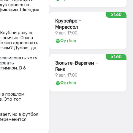
дук провел на
ификации. Шкендия
x1.60
Крузейро –
Мирассол
Клуб ни разу не
9 авг, 17:00
л вничью. Опава
Футбол
а можно адресовать
тчам? Думаю, да.
x1.60
реализовать хотя
Хорваты
Зюльте-Варегем –
птимизм. В 6
Генк
9 авг, 17:00
Футбол
и в прошлом
в. Это тот
вает, но в футбол
 переменится