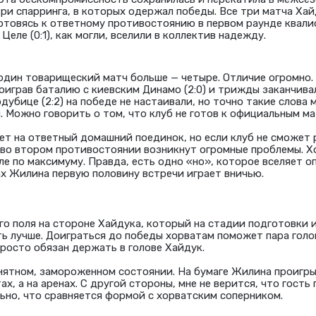
ри спарринга, в которых одержал победы. Все три матча Хай
готовясь к ответному противостоянию в первом раунде квал
 и Целе (0:1), как могли, вселили в коллектив надежду.
один товарищеский матч больше — четыре. Отличие огромно. 
оиграв баталию с киевским Динамо (2:0) и трижды заканчива
 Пардубице (2:2) на победе не настаивали, но точно такие слов
. Можно говорить о том, что клуб не готов к официальным ма
т на ответный домашний поединок, но если клуб не сможет 
 во втором противостоянии возникнут огромные проблемы. 
ле по максимуму. Правда, есть одно «но», которое вселяет о
х Жилина первую половину встречи играет вничью.
о поля на стороне Хайдука, который на стадии подготовки 
ть лучше. Доиграться до победы хорватам поможет пара голо
росто обязан держать в голове Хайдук.
нятном, замороженном состоянии. На бумаге Жилина проигры
ах, а на аренах. С другой стороны, мне не верится, что гость
ьно, что сравняется формой с хорватским соперником.