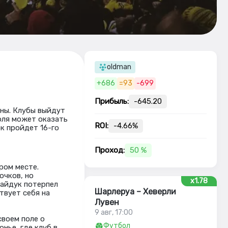
oldman
+686
=93
-699
Прибыль:
-645.20
ны. Клубы выйдут
оля может оказать
ROI:
-4.66%
к пройдет 16-го
Проход:
50 %
ром месте.
очков, но
x1.78
Хайдук потерпел
Шарлеруа – Хеверли
твует себя на
Лувен
9 авг, 17:00
своем поле о
Футбол
нье, где клуб в