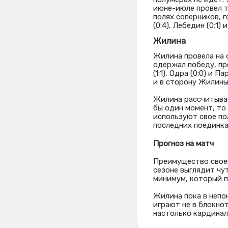
июне-июле провел т
полях соперников, 
(0:4), Лебедин (0:1)
Жилина
Жилина провела на 
одержал победу, пр
(1:1), Одра (0:0) и
и в сторону Жилины
Жилина рассчитывае
бы один момент, то
используют свое по
последних поединка
Прогноз на матч
Преимущество своег
сезоне выглядит чу
минимум, который п
Жилина пока в непо
играют не в блокнот
настолько кардинал