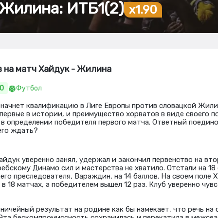
 Жилина: ИТБ1(2)
x1.90
з на матч Хайдук - Жилина
90
Футбол
начнет квалификацию в Лиге Европы против словацкой Жили
впервые в истории, и преимущество хорватов в виде своего п
в определении победителя первого матча. Ответный поедино
Чего ждать?
айдук уверенно занял, удержал и закончил первенство на вто
ебскому Динамо сил и мастерства не хватило. Отстали на 18 
го преследователя, Вараждин, на 14 баллов. На своем поле 
в 18 матчах, а победителем вышел 12 раз. Клуб уверенно чувс
ничейный результат на родине как бы намекает, что речь на 
 Эта бескомпромиссность сохранилась и перекатила в межсезо