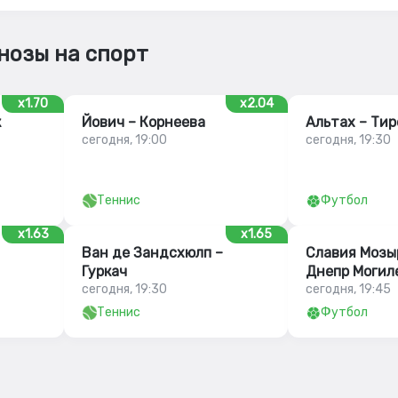
нозы на спорт
x1.70
x2.04
к
Йович – Корнеева
Альтах – Тир
сегодня, 19:00
сегодня, 19:30
Теннис
Футбол
x1.63
x1.65
Ван де Зандсхюлп –
Славия Мозы
Гуркач
Днепр Могил
сегодня, 19:30
сегодня, 19:45
Теннис
Футбол