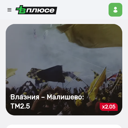
Влазния – Малишево:
ТМ2.5
x2.05