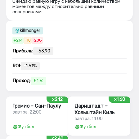
Ожидаю равную игру с небольшим количеством
моментов между относительно равными
соперниками.
killmonger
+214
=10
-208
Прибыль:
-63.90
ROI:
-1.51%
Проход:
51 %
x2.12
x1.60
Гремио – Сан-Паулу
Дармштадт –
завтра, 22:00
Хольштайн Киль
завтра, 14:00
Футбол
Футбол
x2.40