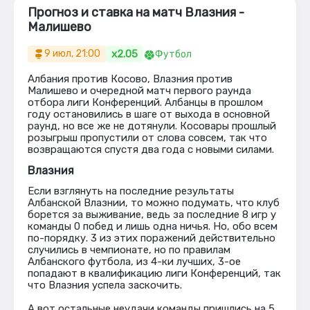
Прогноз и ставка на матч Влазния -
Малишево
x2.05
9 июл, 21:00
Футбол
Албания против Косово, Влазния против
Малишево и очередной матч первого раунда
отбора лиги Конференций. Албанцы в прошлом
году остановились в шаге от выхода в основной
раунд, но все же не дотянули. Косовары прошлый
розыгрыш пропустили от слова совсем, так что
возвращаются спустя два года с новыми силами.
Влазния
Если взглянуть на последние результаты
Албанской Влазнии, то можно подумать, что клуб
борется за выживание, ведь за последние 8 игр у
команды 0 побед и лишь одна ничья. Но, обо всем
по-порядку. 3 из этих поражений действительно
случились в чемпионате, но по правилам
Албанского футбола, из 4-ки лучших, 3-ое
попадают в квалификацию лиги Конференций, так
что Влазния успела заскочить.
А вот остальные неудачи команды пришлись на 5