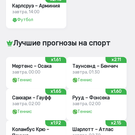
Карлсруэ – Арминия
завтра, 14:00
Футбол
Лучшие прогнозы на спорт
x1.61
x2.11
Мертенс – Осака
Таунсенд – Бенчич
завтра, 00:00
завтра, 01:30
Теннис
Теннис
x1.65
x1.60
Саккари – Гауфф
Рууд – Фонсека
завтра, 02:00
завтра, 02:00
Теннис
Теннис
x1.92
x2.15
Коламбус Крю –
Шарлотт – Атлас