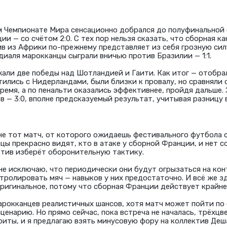
 Чемпионате Мира сенсационно добрался до полуфинальной с
ии — со счётом 2:0. С тех пор нельзя сказать, что сборная к
в из Африки по-прежнему представляет из себя грозную силу
диаля марокканцы сыграли вничью против Бразилии — 1:1.
али две победы над Шотландией и Гаити. Как итог — отобра
тились с Нидерландами, были близки к провалу, но сравняли 
ремя, а по пенальти оказались эффективнее, пройдя дальше.
 — 3:0, вполне предсказуемый результат, учитывая разницу в
 не тот матч, от которого ожидаешь фестивального футбола 
цы прекрасно видят, кто в атаке у сборной Франции, и нет с
тив изберёт оборонительную тактику.
не исключаю, что периодически они будут огрызаться на конт
тролировать мяч — навыков у них предостаточно. И всё же з
ригинальное, потому что сборная Франции действует крайне
марокканцев реалистичных шансов, хотя матч может пойти по
ценарию. Но прямо сейчас, пока встреча не началась, трёхцв
иты, и я предлагаю взять минусовую фору на коллектив Деш