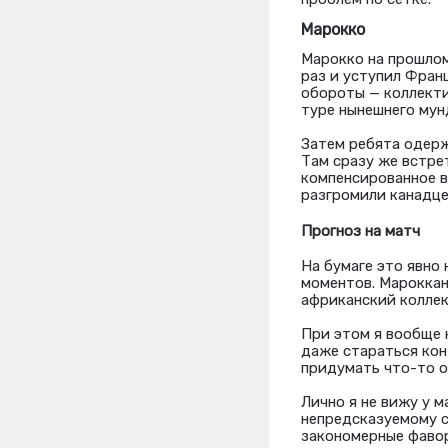
Марокко
Марокко на прошлом
раз и уступил Франц
обороты — коллекти
туре нынешнего мун
Затем ребята одерж
Там сразу же встре
компенсированное в
разгромили канадцев
Прогноз на матч
На бумаге это явно
моментов. Мароккан
африканский коллек
При этом я вообще 
даже стараться кон
придумать что-то о
Лично я не вижу у 
непредсказуемому с
закономерные фавор