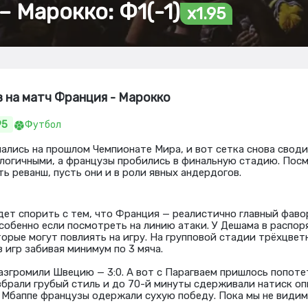
– Марокко: Ф1(-1)
x1.95
з на матч Франция - Марокко
95
Футбол
ались на прошлом Чемпионате Мира, и вот сетка снова своди
логичными, а французы пробились в финальную стадию. Пос
ь реванш, пусть они и в роли явных андердогов.
дет спорить с тем, что Франция — реалистично главный фав
собенно если посмотреть на линию атаки. У Дешама в распор
торые могут повлиять на игру. На групповой стадии трёхцве
 игр забивая минимум по 3 мяча.
азгромили Швецию — 3:0. А вот с Парагваем пришлось попоте
рали грубый стиль и до 70-й минуты сдерживали натиск опп
 Мбаппе французы одержали сухую победу. Пока мы не видим