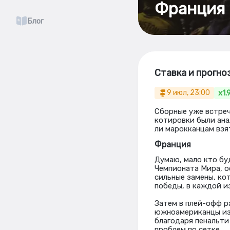
Франция 
Блог
Ставка и прогно
x1.
9 июл, 23:00
Сборные уже встреч
котировки были ана
ли марокканцам взят
Франция
Думаю, мало кто бу
Чемпионата Мира, о
сильные замены, ко
победы, в каждой из
Затем в плей-офф р
южноамериканцы изб
благодаря пенальти
проблем по сетке.