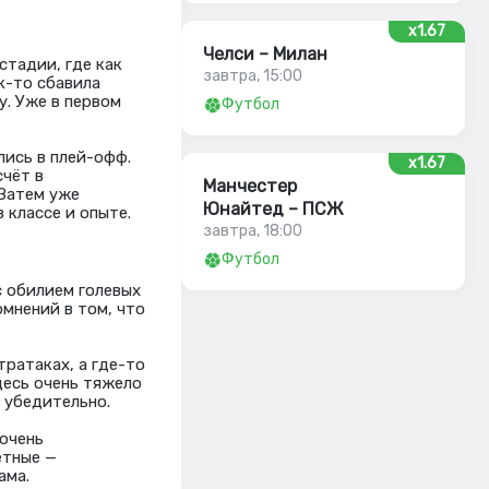
x1.67
Челси – Милан
тадии, где как
завтра, 15:00
ак-то сбавила
. Уже в первом
Футбол
лись в плей-офф.
x1.67
счёт в
Манчестер
 Затем уже
Юнайтед – ПСЖ
 классе и опыте.
завтра, 18:00
Футбол
с обилием голевых
омнений в том, что
ратаках, а где-то
десь очень тяжело
 убедительно.
 очень
етные —
ама.