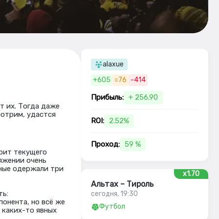
alaxue
+605
=76
-414
Прибыль:
+ 256.90
т их. Тогда даже
мотрим, удастся
ROI:
2.52%
Проход:
59 %
орит текущего
яжении очень
тные одержали три
x1.70
Альтах – Тироль
ть:
сегодня, 19:30
онента, но всё же
Футбол
 каких-то явных