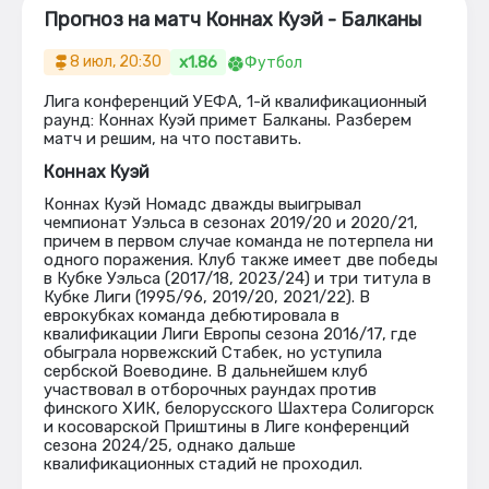
Прогноз на матч Коннах Куэй - Балканы
x1.86
8 июл, 20:30
Футбол
Лига конференций УЕФА, 1-й квалификационный
раунд: Коннах Куэй примет Балканы. Разберем
матч и решим, на что поставить.
Коннах Куэй
Коннах Куэй Номадс дважды выигрывал
чемпионат Уэльса в сезонах 2019/20 и 2020/21,
причем в первом случае команда не потерпела ни
одного поражения. Клуб также имеет две победы
в Кубке Уэльса (2017/18, 2023/24) и три титула в
Кубке Лиги (1995/96, 2019/20, 2021/22). В
еврокубках команда дебютировала в
квалификации Лиги Европы сезона 2016/17, где
обыграла норвежский Стабек, но уступила
сербской Воеводине. В дальнейшем клуб
участвовал в отборочных раундах против
финского ХИК, белорусского Шахтера Солигорск
и косоварской Приштины в Лиге конференций
сезона 2024/25, однако дальше
квалификационных стадий не проходил.