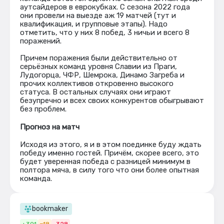
аутсайдеров в еврокубках. С сезона 2022 года
они провели на выезде аж 19 матчей (тут и
квалификация, и групповые этапы). Надо
отметить, что у них 8 побед, 3 ничьи и всего 8
поражений.
Причем поражения были действительно от
серьёзных команд уровня Славии из Праги,
Лудогорца, ЧФР, Шемрока, Динамо Загреба и
прочих коллективов откровенно высокого
статуса. В остальных случаях они играют
безупречно и всех своих конкурентов обыгрывают
без проблем.
Прогноз на матч
Исходя из этого, я и в этом поединке буду ждать
победу именно гостей. Причём, скорее всего, это
будет уверенная победа с разницей минимум в
полтора мяча, в силу того что они более опытная
команда.
bookmaker