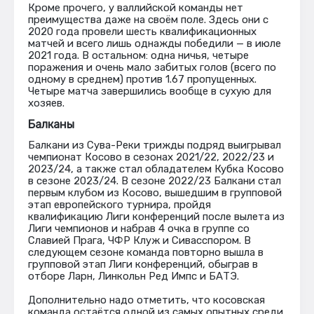
Кроме прочего, у валлийской команды нет
преимущества даже на своём поле. Здесь они с
2020 года провели шесть квалификационных
матчей и всего лишь однажды победили — в июле
2021 года. В остальном: одна ничья, четыре
поражения и очень мало забитых голов (всего по
одному в среднем) против 1.67 пропущенных.
Четыре матча завершились вообще в сухую для
хозяев.
Балканы
Балкани из Сува-Реки трижды подряд выигрывал
чемпионат Косово в сезонах 2021/22, 2022/23 и
2023/24, а также стал обладателем Кубка Косово
в сезоне 2023/24. В сезоне 2022/23 Балкани стал
первым клубом из Косово, вышедшим в групповой
этап европейского турнира, пройдя
квалификацию Лиги конференций после вылета из
Лиги чемпионов и набрав 4 очка в группе со
Славией Прага, ЧФР Клуж и Сивасспором. В
следующем сезоне команда повторно вышла в
групповой этап Лиги конференций, обыграв в
отборе Ларн, Линкольн Ред Импс и БАТЭ.
Дополнительно надо отметить, что косовская
команда остаётся одной из самых опытных среди