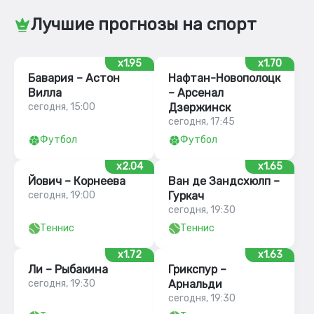
Лучшие прогнозы на спорт
x1.95
x1.70
Бавария – Астон
Нафтан-Новополоцк
Вилла
– Арсенал
сегодня, 15:00
Дзержинск
сегодня, 17:45
Футбол
Футбол
x2.04
x1.65
Йович – Корнеева
Ван де Зандсхюлп –
сегодня, 19:00
Гуркач
сегодня, 19:30
Теннис
Теннис
x1.72
x1.63
Ли – Рыбакина
Грикспур –
сегодня, 19:30
Арнальди
сегодня, 19:30