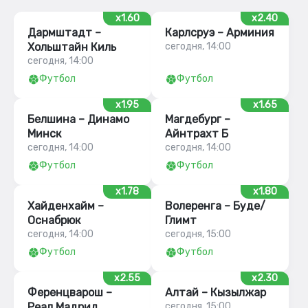
x1.60
x2.40
Дармштадт –
Карлсруэ – Арминия
Хольштайн Киль
сегодня, 14:00
сегодня, 14:00
Футбол
Футбол
x1.95
x1.65
Белшина – Динамо
Магдебург –
Минск
Айнтрахт Б
сегодня, 14:00
сегодня, 14:00
Футбол
Футбол
x1.78
x1.80
Хайденхайм –
Волеренга – Буде/
Оснабрюк
Глимт
сегодня, 14:00
сегодня, 15:00
Футбол
Футбол
x2.55
x2.30
Ференцварош –
Алтай – Кызылжар
Реал Мадрид
сегодня, 15:00