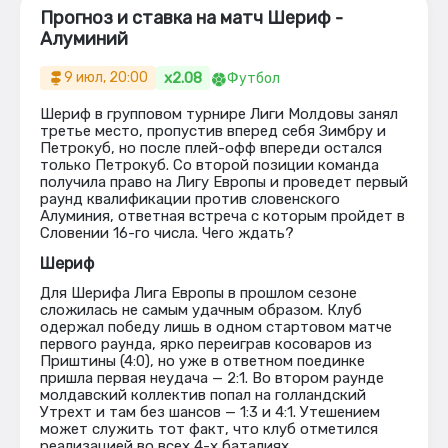
Прогноз и ставка на матч Шериф -
Алуминий
x2.08
9 июл, 20:00
Футбол
Шериф в групповом турнире Лиги Молдовы занял
третье место, пропустив вперед себя Зимбру и
Петрокуб, но после плей-офф впереди остался
только Петрокуб. Со второй позиции команда
получила право на Лигу Европы и проведет первый
раунд квалификации против словенского
Алуминия, ответная встреча с которым пройдет в
Словении 16-го числа. Чего ждать?
Шериф
Для Шерифа Лига Европы в прошлом сезоне
сложилась не самым удачным образом. Клуб
одержал победу лишь в одном стартовом матче
первого раунда, ярко переиграв косоваров из
Приштины (4:0), но уже в ответном поединке
пришла первая неудача — 2:1. Во втором раунде
молдавский коллектив попал на голландский
Утрехт и там без шансов — 1:3 и 4:1. Утешением
может служить тот факт, что клуб отметился
реализацией во всех 4-х баталиях.