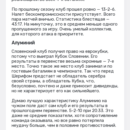
По прошлому сезону клуб прошел ровно — 13-2-6.
Налет бескомпромиссности присутствует. Всего
пара матчей вничью. Статистика блестящая —
43:17. На минуточку, это в среднем меньше одного
пропущенного за игру. Очень умелый коллектив,
для которого атака в приоритете.
Алуминий
Словенский клуб получил право на еврокубки,
потому что выиграл Кубок Словении. Его
результаты в первенстве весьма скромные — 7-е
место. Точно такое же место клуб занимал и по
гостевым баталиям в чемпионате. Так что перед
Шерифом предстает не обладатель серебра
своей страны, а обладатель Кубка, что,
безусловно, почтено и даже приносит дивиденды,
но не характеризует его как сильнейшего.
Думаю лучшую характеристику Алуминию на
чужом поле даст сам клуб и его результаты в
прошлогоднем первенстве. 5-2-10 при 20:33. Это
даже не средние показатели, хотя сопротивление
команда оказывала, но все равно потерпела
неудачу больше, чем в половине противостояний.