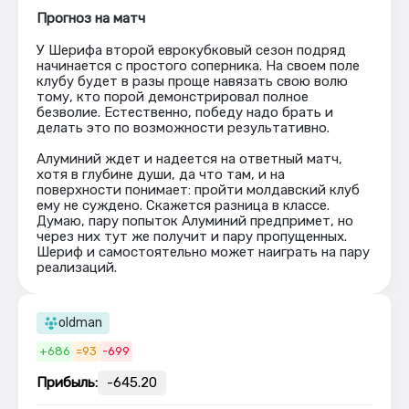
Прогноз на матч
У Шерифа второй еврокубковый сезон подряд
начинается с простого соперника. На своем поле
клубу будет в разы проще навязать свою волю
тому, кто порой демонстрировал полное
безволие. Естественно, победу надо брать и
делать это по возможности результативно.
Алуминий ждет и надеется на ответный матч,
хотя в глубине души, да что там, и на
поверхности понимает: пройти молдавский клуб
ему не суждено. Скажется разница в классе.
Думаю, пару попыток Алуминий предпримет, но
через них тут же получит и пару пропущенных.
Шериф и самостоятельно может наиграть на пару
реализаций.
oldman
+686
=93
-699
Прибыль:
-645.20