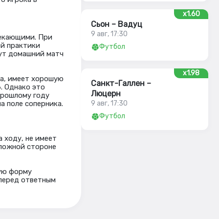
x1.60
Сьон – Вадуц
9 авг, 17:30
текающими. При
ой практики
Футбол
рут домашний матч
x1.98
ла, имеет хорошую
Санкт-Галлен –
. Однако это
Люцерн
прошлому году
а поле соперника.
9 авг, 17:30
Футбол
 ходу, не имеет
оложной стороне
кую форму
 перед ответным