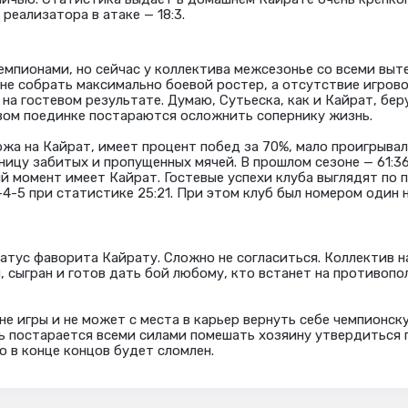
реализатора в атаке — 18:3.
емпионами, но сейчас у коллектива межсезонье со всеми вы
 не собрать максимально боевой ростер, а отсутствие игров
 на гостевом результате. Думаю, Сутьеска, как и Кайрат, бе
тевом поединке постараются осложнить сопернику жизнь.
ожа на Кайрат, имеет процент побед за 70%, мало проигрыва
ицу забитых и пропущенных мячей. В прошлом сезоне — 61:36
ий момент имеет Кайрат. Гостевые успехи клуба выглядят по 
4-5 при статистике 25:21. При этом клуб был номером один н
атус фаворита Кайрату. Сложно не согласиться. Коллектив на
, сыгран и готов дать бой любому, кто встанет на противоп
вне игры и не может с места в карьер вернуть себе чемпионс
ть постарается всеми силами помешать хозяину утвердиться
о в конце концов будет сломлен.