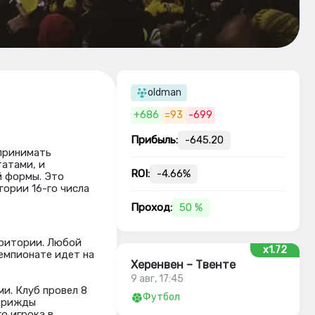
oldman
+686
=93
-699
Прибыль:
-645.20
 принимать
атами, и
ROI:
-4.66%
й формы. Это
гории 16-го числа
Проход:
50 %
рритории. Любой
x1.72
чемпионате идет на
Херенвен – Твенте
9 авг, 17:45
и. Клуб провел 8
Футбол
 трижды
о игрока в