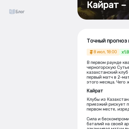
Кайрат – 
Блог
Точный прогноз 
x1.
8 июл, 18:00
В первом раунде кв
черногорскую Сутье
казахстанский клуб
первый матч в 2-ма
этого месяца. Чего
Кайрат
Клубы из Казахстан
приезжий рискует п
первом месте, изре
Сила и бескомпроми
баталий на своей а
заканчивал матчи в