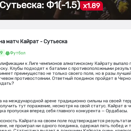
Сутьеска: Ф1(-1.5)
x1.89
на матч Кайрат - Сутьеска
89
Футбол
алификации к Лиге чемпионов алматинскому Кайрату выпало
ску. Клубы подходят к баталии с противоположными результ
 имеет преимущество не только своего поля, но в разы лучше
тчевом противостоянии. Ответный поединок пройдет в Черно
 ждать?
а на международной арене традиционно сильны на своей те
олучить тут поражение, несмотря на свой статус. Кайрат в 
дка пропуская вперед себя главного конкурента — Ордабасы.
ссность Кайрата на своем поле подтверждается результатам
рене, не проиграл ни одного поединка, одержал пять побед и
ничью. Статистика выдает в домашнем Кайрате очень крепког