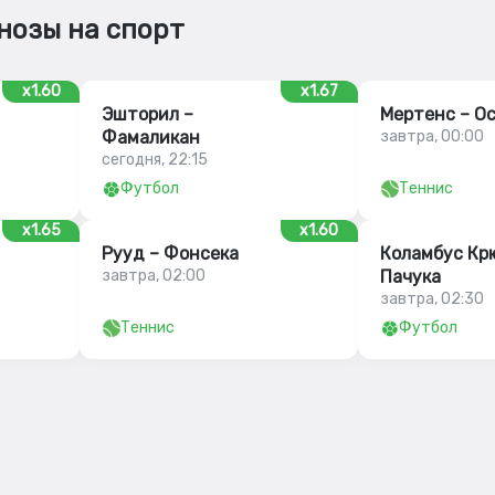
нозы на спорт
x1.60
x1.67
Эшторил –
Мертенс – О
Фамаликан
завтра, 00:00
сегодня, 22:15
Футбол
Теннис
x1.65
x1.60
Рууд – Фонсека
Коламбус Кр
завтра, 02:00
Пачука
завтра, 02:30
Теннис
Футбол