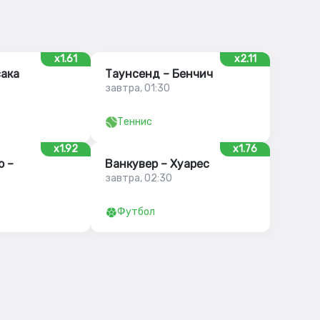
x1.61
x2.11
сака
Таунсенд – Бенчич
завтра, 01:30
Теннис
x1.92
x1.76
ю –
Ванкувер – Хуарес
завтра, 02:30
Футбол